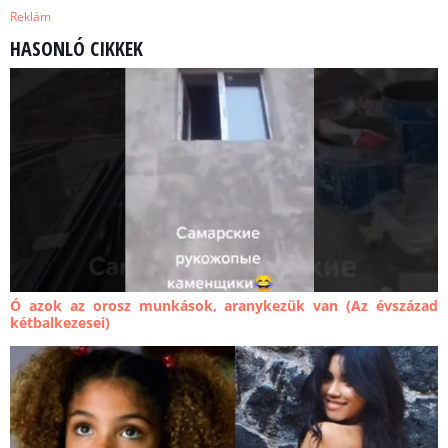
Reklám
HASONLÓ CIKKEK
Ó azok az orosz munkások, aranykezük van (Az évszázad
kétbalkezesei)