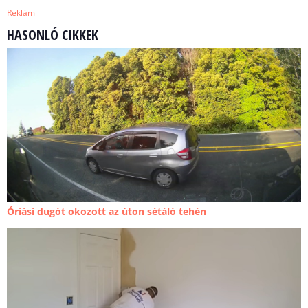
Reklám
HASONLÓ CIKKEK
Óriási dugót okozott az úton sétáló tehén