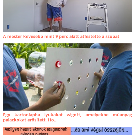
A mester kevesebb mint 9 perc alatt átfestette a szobát
Egy kartonlapba lyukakat vágott, amelyekbe műanyag
palackokat erősített. Ho...