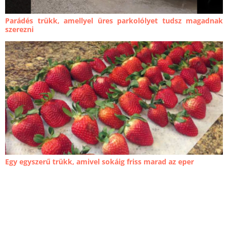
Parádés trükk, amellyel üres parkolólyet tudsz magadnak
szerezni
Egy egyszerű trükk, amivel sokáig friss marad az eper