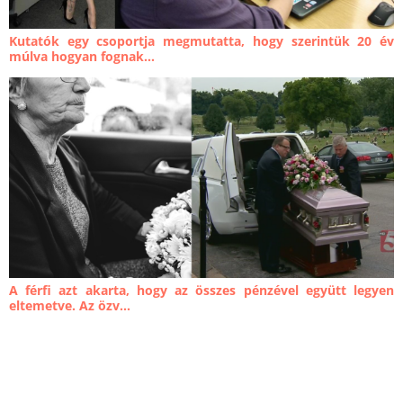
Kutatók egy csoportja megmutatta, hogy szerintük 20 év
múlva hogyan fognak...
A férfi azt akarta, hogy az összes pénzével együtt legyen
eltemetve. Az özv...