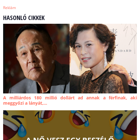
Reklám
HASONLÓ CIKKEK
A milliárdos 180 millió dollárt ad annak a férfinak, aki
meggyőzi a lányát,...