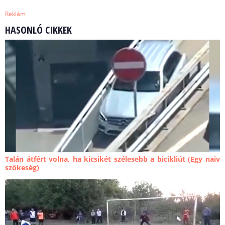
Reklám
HASONLÓ CIKKEK
Talán átfért volna, ha kicsikét szélesebb a bicikliút (Egy naiv
szőkeség)