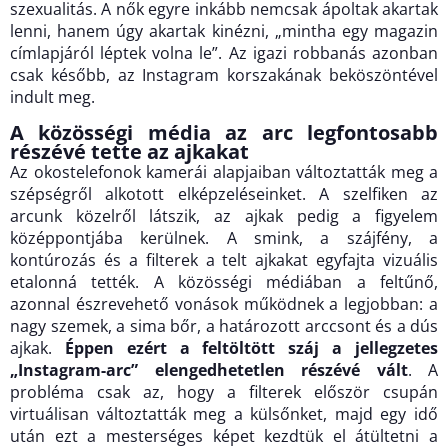
szexualitás. A nők egyre inkább nemcsak ápoltak akartak
lenni, hanem úgy akartak kinézni, „mintha egy magazin
címlapjáról léptek volna le”. Az igazi robbanás azonban
csak később, az Instagram korszakának beköszöntével
indult meg.
A közösségi média az arc legfontosabb
részévé tette az ajkakat
Az okostelefonok kamerái alapjaiban változtatták meg a
szépségről alkotott elképzeléseinket. A szelfiken az
arcunk közelről látszik, az ajkak pedig a figyelem
középpontjába kerülnek. A smink, a szájfény, a
kontúrozás és a filterek a telt ajkakat egyfajta vizuális
etalonná tették. A közösségi médiában a feltűnő,
azonnal észrevehető vonások működnek a legjobban: a
nagy szemek, a sima bőr, a határozott arccsont és a dús
ajkak.
Éppen ezért a feltöltött száj a jellegzetes
„Instagram-arc” elengedhetetlen részévé vált
. A
probléma csak az, hogy a filterek először csupán
virtuálisan változtatták meg a külsőnket, majd egy idő
után ezt a mesterséges képet kezdtük el átültetni a