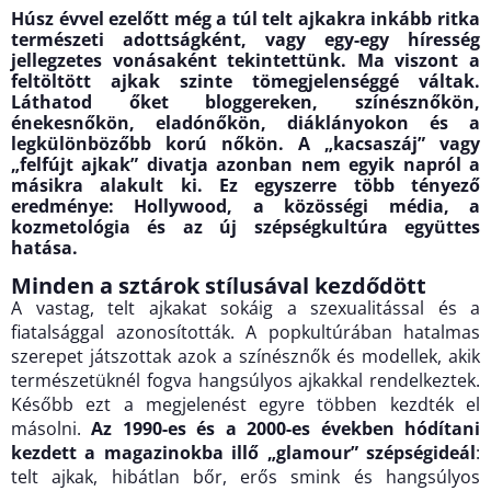
Húsz évvel ezelőtt még a túl telt ajkakra inkább ritka
természeti adottságként, vagy egy-egy híresség
jellegzetes vonásaként tekintettünk. Ma viszont a
feltöltött ajkak szinte tömegjelenséggé váltak.
Láthatod őket bloggereken, színésznőkön,
énekesnőkön, eladónőkön, diáklányokon és a
legkülönbözőbb korú nőkön. A „kacsaszáj” vagy
„felfújt ajkak” divatja azonban nem egyik napról a
másikra alakult ki. Ez egyszerre több tényező
eredménye: Hollywood, a közösségi média, a
kozmetológia és az új szépségkultúra együttes
hatása.
Minden a sztárok stílusával kezdődött
A vastag, telt ajkakat sokáig a szexualitással és a
fiatalsággal azonosították. A popkultúrában hatalmas
szerepet játszottak azok a színésznők és modellek, akik
természetüknél fogva hangsúlyos ajkakkal rendelkeztek.
Később ezt a megjelenést egyre többen kezdték el
másolni.
Az 1990-es és a 2000-es években hódítani
kezdett a magazinokba illő „glamour” szépségideál
:
telt ajkak, hibátlan bőr, erős smink és hangsúlyos