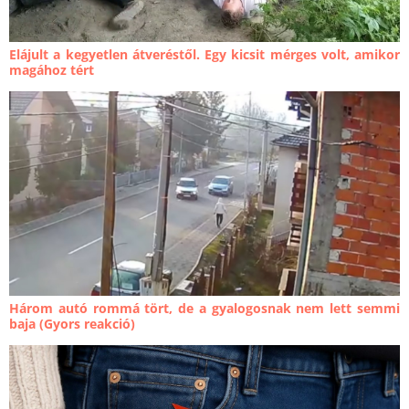
Elájult a kegyetlen átveréstől. Egy kicsit mérges volt, amikor
magához tért
Három autó rommá tört, de a gyalogosnak nem lett semmi
baja (Gyors reakció)