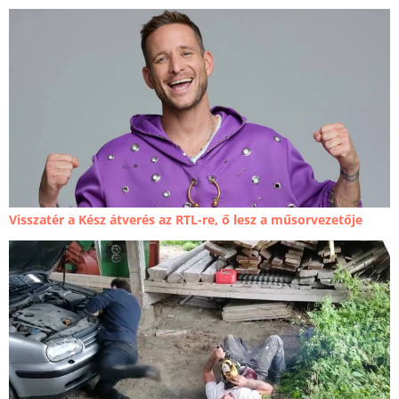
Visszatér a Kész átverés az RTL-re, ő lesz a műsorvezetője