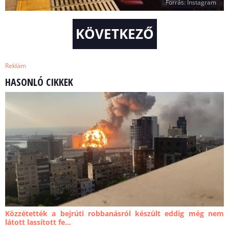
Forrás: Instagram
KÖVETKEZŐ
Reklám
HASONLÓ CIKKEK
Közzétették a bejrúti robbanásról készült eddig még nem
látott lassított fe...