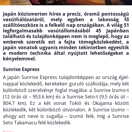
Japán közismerten híres a precíz, óramű pontosságú
vasúthálózatáról, mely egyben a lakosság fő
szállítóeszköze is a felkelő nap országában. A világ 51
legforgalmasabb vasútállomásából 45 Japánban
található és tulajdonképpen nem is meglepő, hogy az
emberek szeretik ezt a fajta tömegközlekedést, a
japán vonatok ugyanis minden tekintetben egyesítik
a modern technika által nyújtott lehetőségeket a
kényelemmel.
Sunrise Express
A japán Sunrise Express tulajdonképpen az ország éjjel-
nappal közlekedő, kerekeken guruló szállodája, mely két
különböző szerelvényt foglal magába: a Sunrise Izumo-t
(12 órás út – 953.6 km) és a Sunrise Seto-t (9,5 órás út –
804.7 km). Ez a két vonat Tokió és Okajama között
közlekedik, két különböző útvonalon. A Sunrise Izumo –
ahogy azt neve is sugallja – Izumó felé, míg a Sunrise
Seto Takamacu felé közlekedik.