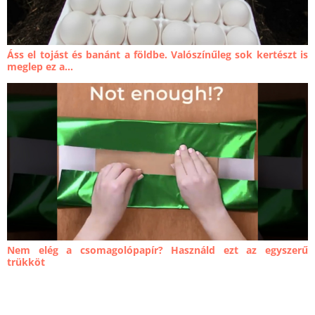
Áss el tojást és banánt a földbe. Valószínűleg sok kertészt is
meglep ez a...
Nem elég a csomagolópapír? Használd ezt az egyszerű
trükköt