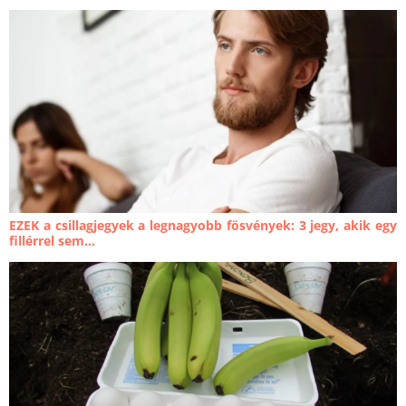
EZEK a csillagjegyek a legnagyobb fösvények: 3 jegy, akik egy
fillérrel sem...