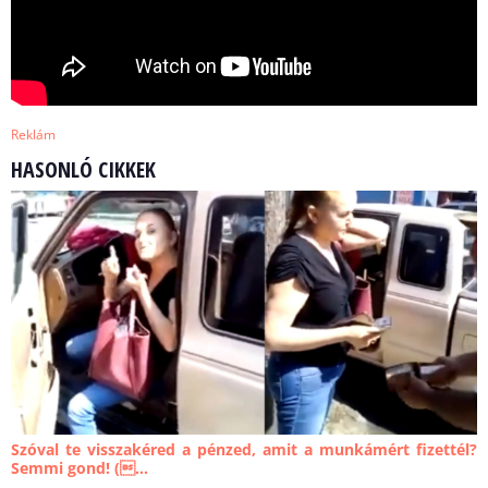
Reklám
HASONLÓ CIKKEK
Szóval te visszakéred a pénzed, amit a munkámért fizettél?
Semmi gond! (...