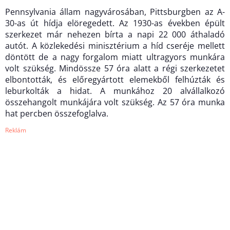
Pennsylvania állam nagyvárosában, Pittsburgben az A-
30-as út hídja elöregedett. Az 1930-as években épült
szerkezet már nehezen bírta a napi 22 000 áthaladó
autót. A közlekedési minisztérium a híd cseréje mellett
döntött de a nagy forgalom miatt ultragyors munkára
volt szükség. Mindössze 57 óra alatt a régi szerkezetet
elbontották, és előregyártott elemekből felhúzták és
leburkolták a hidat. A munkához 20 alvállalkozó
összehangolt munkájára volt szükség. Az 57 óra munka
hat percben összefoglalva.
Reklám