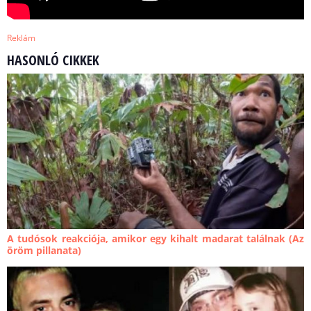
Reklám
HASONLÓ CIKKEK
A tudósok reakciója, amikor egy kihalt madarat találnak (Az
öröm pillanata)