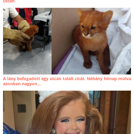
utcán
A lány befogadott egy utcán talált cicát. Néhány hónap múlva
azonban nagyon...