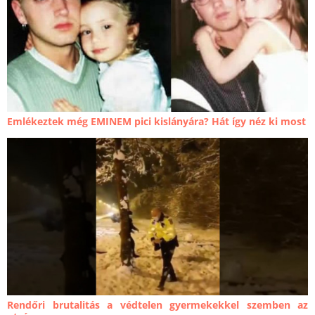
Emlékeztek még EMINEM pici kislányára? Hát így néz ki most
Rendőri brutalitás a védtelen gyermekekkel szemben az