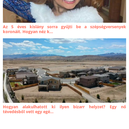
Az 5 éves kislány sorra gyűjti be a szépségversenyek
koronáit. Hogyan néz k...
Hogyan alakulhatott ki ilyen bizarr helyzet? Egy nő
tévedésből vett egy egé...