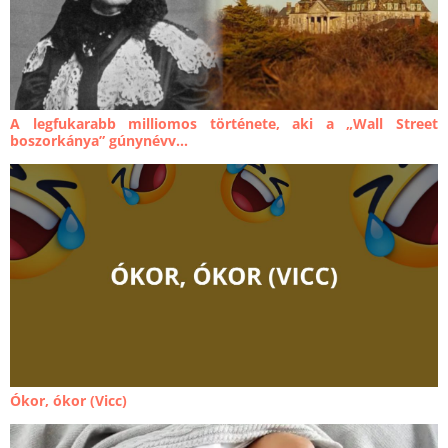
A legfukarabb milliomos története, aki a „Wall Street
boszorkánya” gúnynévv...
Ókor, ókor (Vicc)