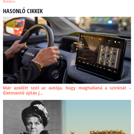
Reklám
HASONLÓ CIKKEK
Már azelőtt szól az autója, hogy meghallaná a szirénát –
Életmentő újítás j...