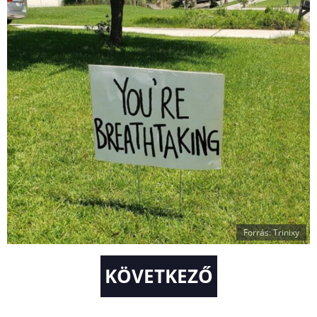
Forrás: Trinixy
KÖVETKEZŐ