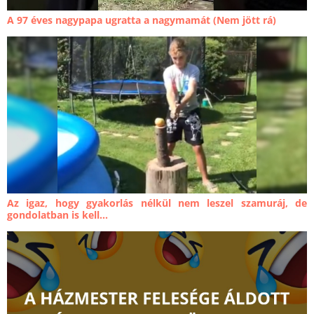
A 97 éves nagypapa ugratta a nagymamát (Nem jött rá)
Az igaz, hogy gyakorlás nélkül nem leszel szamuráj, de
gondolatban is kell...