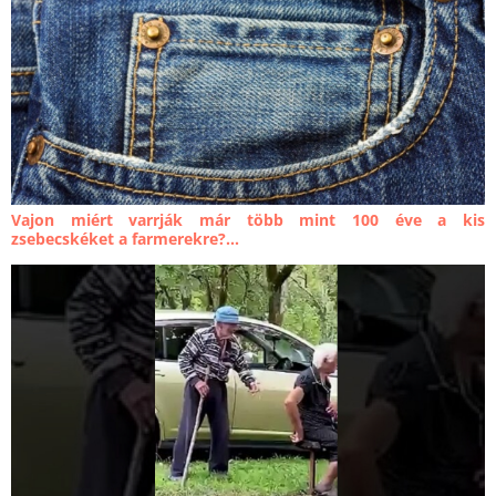
Vajon miért varrják már több mint 100 éve a kis
zsebecskéket a farmerekre?...