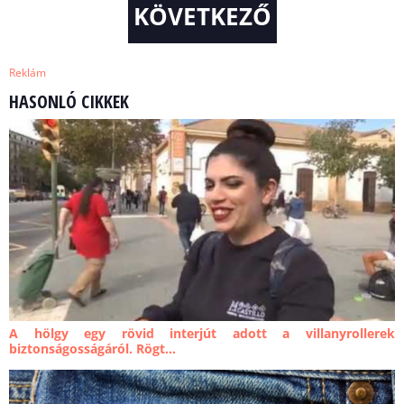
KÖVETKEZŐ
Reklám
HASONLÓ CIKKEK
A hölgy egy rövid interjút adott a villanyrollerek
biztonságosságáról. Rögt...