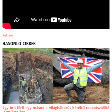
Reklám
HASONLÓ CIKKEK
Egy brit férfi egy második világháborús kétéltű csapatszállító
járművet áso...