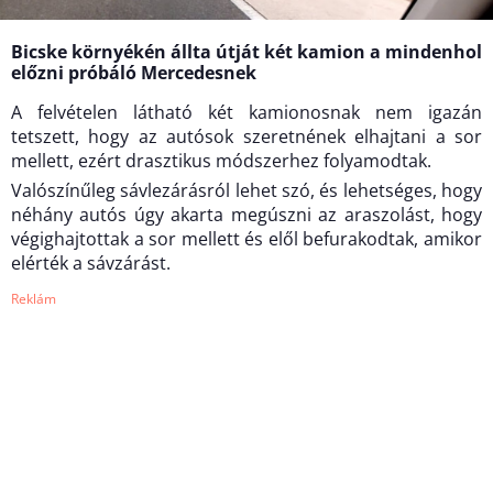
Bicske környékén állta útját két kamion a mindenhol
előzni próbáló Mercedesnek
A felvételen látható két kamionosnak nem igazán
tetszett, hogy az autósok szeretnének elhajtani a sor
mellett, ezért drasztikus módszerhez folyamodtak.
Valószínűleg sávlezárásról lehet szó, és lehetséges, hogy
néhány autós úgy akarta megúszni az araszolást, hogy
végighajtottak a sor mellett és elől befurakodtak, amikor
elérték a sávzárást.
Reklám