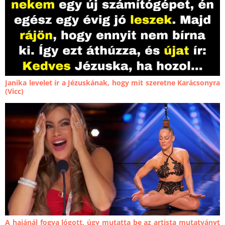
Janika levelet ír a Jézuskának, hogy mit szeretne Karácsonyra
(Vicc)
A hajánál fogva lógott, úgy mutatta be az artista mutatványt