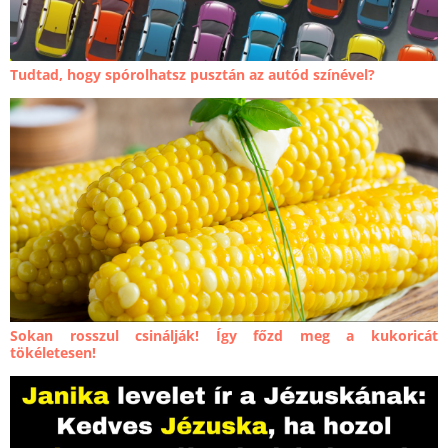
Tudtad, hogy spórolhatsz pusztán az autód színével?
Sokan rosszul csinálják! Így főzd meg a kukoricát
tökéletesen!