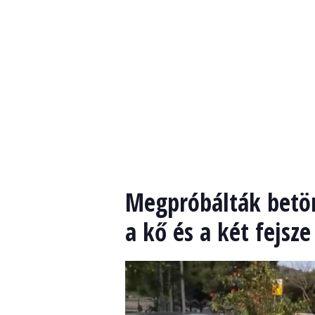
Megpróbálták betö
a kő és a két fejsz