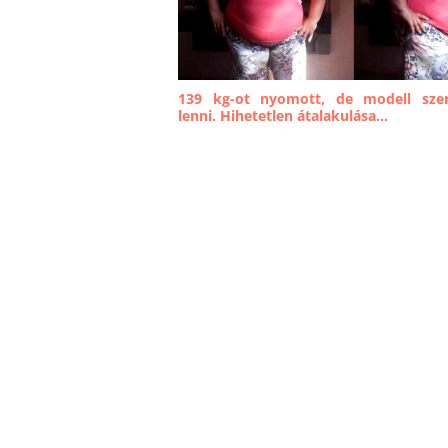
139 kg-ot nyomott, de modell szer
lenni. Hihetetlen átalakulása...