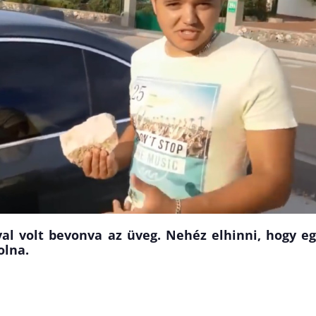
ával volt bevonva az üveg. Nehéz elhinni, hogy e
olna.