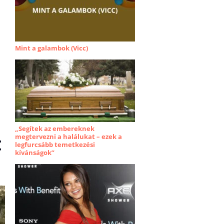
Mint a galambok (Vicc)
„Segítek az embereknek
t
megtervezni a halálukat – ezek a
legfurcsább temetkezési
kívánságok”