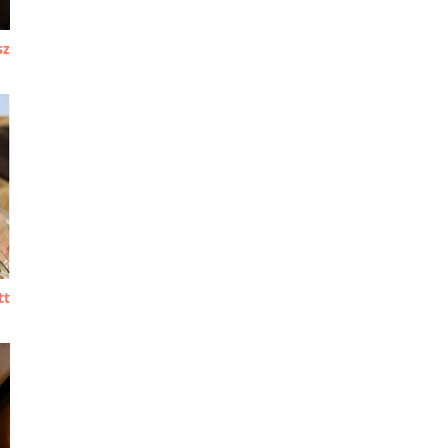
sz
tt