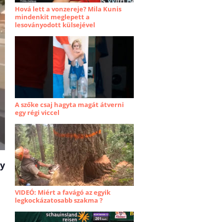
Hová lett a vonzereje? Mila Kunis
mindenkit meglepett a
lesoványodott külsejével
A szőke csaj hagyta magát átverni
egy régi viccel
gy
VIDEÓ: Miért a favágó az egyik
legkockázatosabb szakma ?