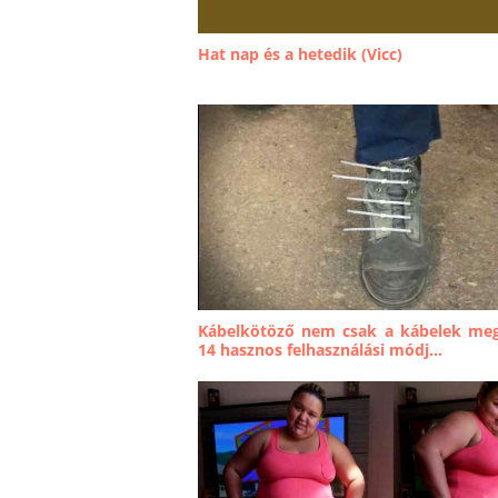
Hat nap és a hetedik (Vicc)
Kábelkötöző nem csak a kábelek meg
14 hasznos felhasználási módj...