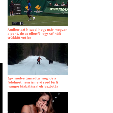
Amikor azt hiszed, hogy már megvan
a pont, de az ellenfél egy rafinált
trükköt vet be
Egy medve támadta meg, de a
félelmet nem ismerő svéd férfi
hangos kiabálással elriasztotta