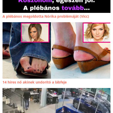
A plébános megoldotta Nórika problémáját (Vicc)
14 híres nő akinek undorító a lábfeje