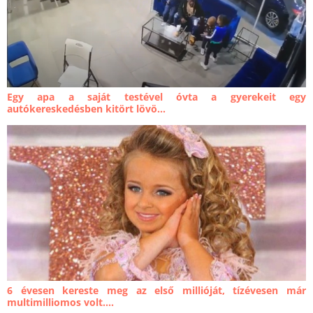
Egy apa a saját testével óvta a gyerekeit egy
autókereskedésben kitört lövö...
6 évesen kereste meg az első millióját, tízévesen már
multimilliomos volt....