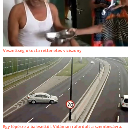
Veszettség okozta rettenetes víziszony
Egy lépésre a balesettől. Vidáman ráfordult a szembesávra.