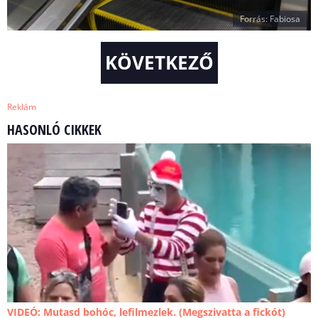
Forrás: Fabiosa
KÖVETKEZŐ
Reklám
HASONLÓ CIKKEK
VIDEÓ: Mutasd bohóc, lefilmezlek. (Megszivatta a fickót)