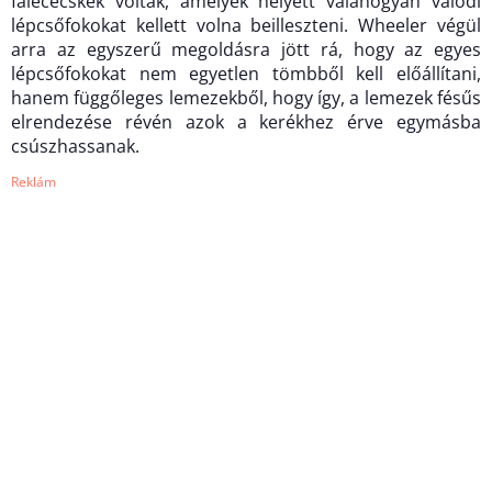
falécecskék voltak, amelyek helyett valahogyan valódi
lépcsőfokokat kellett volna beilleszteni. Wheeler végül
arra az egyszerű megoldásra jött rá, hogy az egyes
lépcsőfokokat nem egyetlen tömbből kell előállítani,
hanem függőleges lemezekből, hogy így, a lemezek fésűs
elrendezése révén azok a kerékhez érve egymásba
csúszhassanak.
Reklám