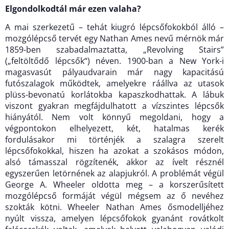
Elgondolkodtál már ezen valaha?
A mai szerkezetű – tehát kiugró lépcsőfokokból álló –
mozgólépcső tervét egy Nathan Ames nevű mérnök már
1859-ben szabadalmaztatta, „Revolving Stairs”
(„feltöltődő lépcsők“) néven. 1900-ban a New York-i
magasvasút pályaudvarain már nagy kapacitású
futószalagok működtek, amelyekre ráállva az utasok
plüss-bevonatú korlátokba kapaszkodhattak. A lábuk
viszont gyakran megfájdulhatott a vízszintes lépcsők
hiányától. Nem volt könnyű megoldani, hogy a
végpontokon elhelyezett, két, hatalmas kerék
fordulásakor mi történjék a szalagra szerelt
lépcsőfokokkal, hiszen ha azokat a szokásos módon,
alsó támasszal rögzítenék, akkor az ívelt résznél
egyszerűen letörnének az alapjukról. A problémát végül
George A. Wheeler oldotta meg – a korszerűsített
mozgólépcső formáját végül mégsem az ő nevéhez
szokták kötni. Wheeler Nathan Ames ősmodelljéhez
nyúlt vissza, amelyen lépcsőfokok gyanánt rovátkolt