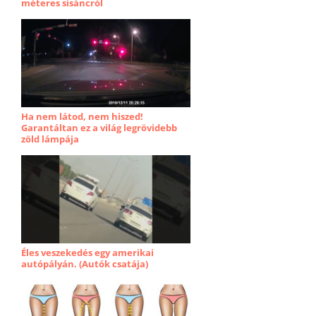
méteres sísáncról
Ha nem látod, nem hiszed!
Garantáltan ez a világ legrövidebb
zöld lámpája
Éles veszekedés egy amerikai
autópályán. (Autók csatája)