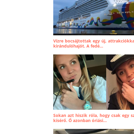
Vízre bocsájtottak egy új, attrakciókka
kirándulóhajót. A fedé...
Sokan azt hiszik róla, hogy csak egy s
kísérő. Ő azonban óriási...