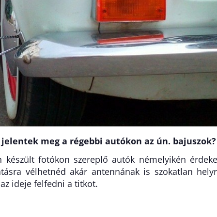
t jelentek meg a régebbi autókon az ún. bajuszok?
 készült fotókon szereplő autók némelyikén érdek
látásra vélhetnéd akár antennának is szokatlan hely
az ideje felfedni a titkot.