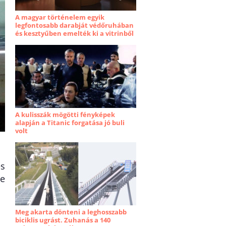
A magyar történelem egyik
legfontosabb darabját védőruhában
és kesztyűben emelték ki a vitrinből
A kulisszák mögötti fényképek
alapján a Titanic forgatása jó buli
volt
es
re
Meg akarta dönteni a leghosszabb
biciklis ugrást. Zuhanás a 140