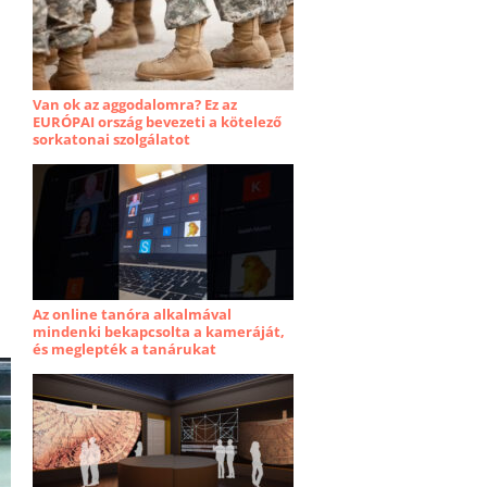
Van ok az aggodalomra? Ez az
EURÓPAI ország bevezeti a kötelező
sorkatonai szolgálatot
Az online tanóra alkalmával
mindenki bekapcsolta a kameráját,
és meglepték a tanárukat