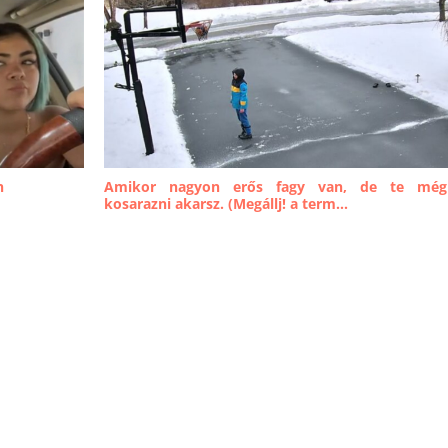
n
Amikor nagyon erős fagy van, de te még
kosarazni akarsz. (Megállj! a term...