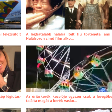
l telezsúfolt
A legfiatalabb halálra ítélt fiú története, ami
Halálsoron című film alko...
zép légiutas-
Az óriáskerék kezelője egyszer csak a levegőb
találta magát a kerék vasko...