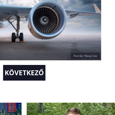
Forrás: Nový čas
KÖVETKEZŐ