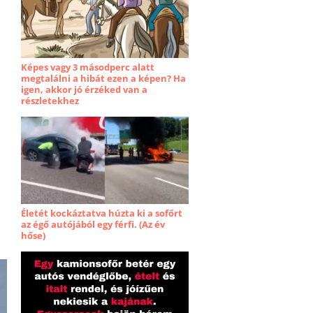
Képes vagy 3 másodperc alatt
megtalálni a hibát ezen a képen? Ha
igen, akkor jó érzéked van a
részletekhez
Életét kockáztatva húzta ki a sofőrt
az égő autójából egy férfi. (Az év
hőse)