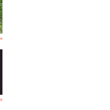
es
éz