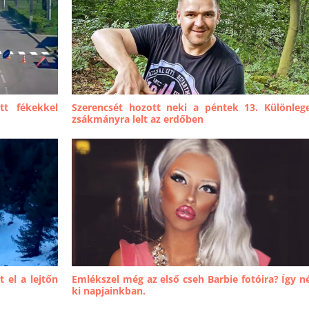
ott fékekkel
Szerencsét hozott neki a péntek 13. Különleg
zsákmányra lelt az erdőben
t el a lejtőn
Emlékszel még az első cseh Barbie fotóira? Így n
ki napjainkban.