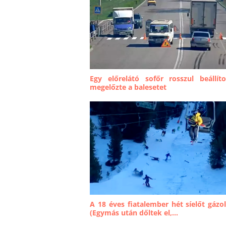
Egy előrelátó sofőr rosszul beállít
megelőzte a balesetet
A 18 éves fiatalember hét síelőt gázol
(Egymás után dőltek el,...