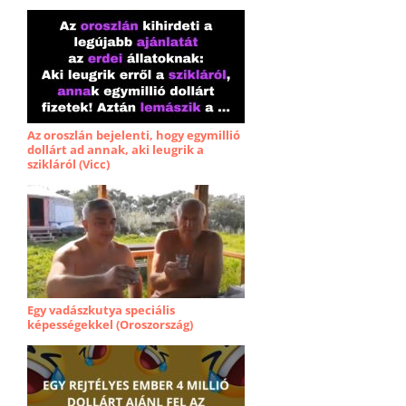
Az oroszlán bejelenti, hogy egymillió
dollárt ad annak, aki leugrik a
szikláról (Vicc)
Egy vadászkutya speciális
képességekkel (Oroszország)