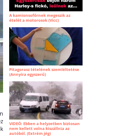
A kamionsofőrnek megeszik az
ételét a motorosok (Vicc)
Pitagorasz tételének szemléltetése
(Annyira egyszerű)
én
ez
VIDEÓ: Ebben a helyzetben biztosan
ek
nem kellett volna kiszállnia az
autóból. (Extrém jég)