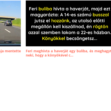
ója mentette
Feri meghívta a haverját egy buliba, és meghagy
neki, hogy a könyökével c...