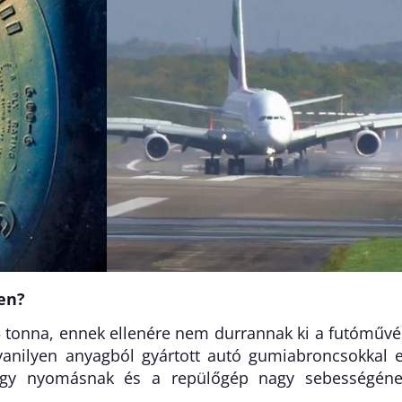
en?
 tonna, ennek ellenére nem durrannak ki a futóműv
anilyen anyagból gyártott autó gumiabroncsokkal 
agy nyomásnak és a repülőgép nagy sebességén