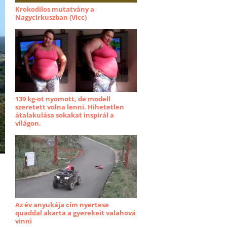
Krokodilos mutatvány a
Nagycirkuszban (Vicc)
139 kg-ot nyomott, de modell
szeretett volna lenni. Hihetetlen
átalakulása sokakat inspirál a
világon.
Az év anyukája cím nyertese
quaddal akarta a gyerekeit valahová
vinni