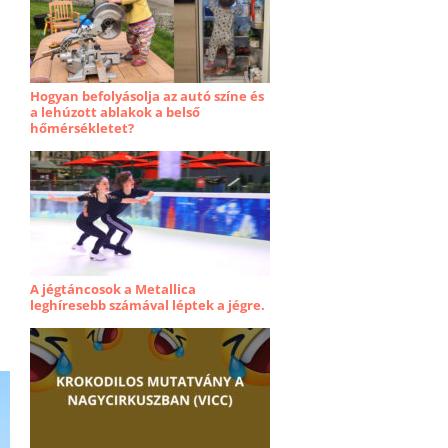
Hogyan befolyásolja az autó színe és
a lehúzott ablakok a belső
hőmérsékletet?
A jégtáncosok a Metallica
leghíresebb számával léptek a jégre.