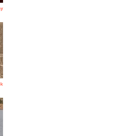
ny
ek