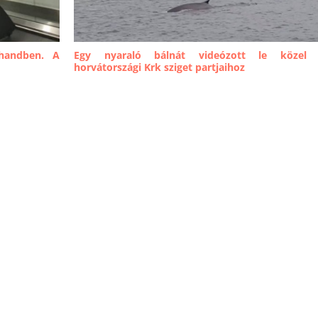
handben. A
Egy nyaraló bálnát videózott le közel
horvátországi Krk sziget partjaihoz