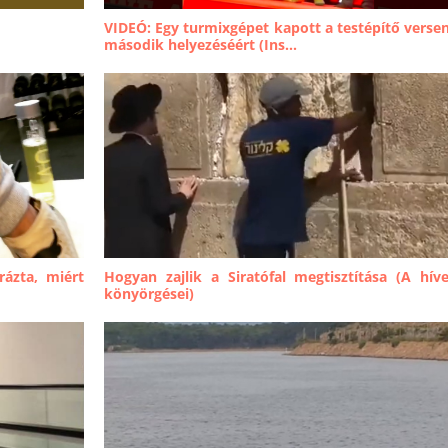
VIDEÓ: Egy turmixgépet kapott a testépítő verse
második helyezéséért (Ins...
ázta, miért
Hogyan zajlik a Siratófal megtisztítása (A hív
könyörgései)