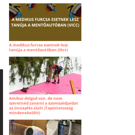
A medikus furcsa esetnek lesz
tanúja a mentőautóban (Vicc)
Amikor dolgod van, de nem
szeretnéd zavarni a szomszédjaidat
az ünneplés alatt (Tapintatosság
mindenekelőtt)