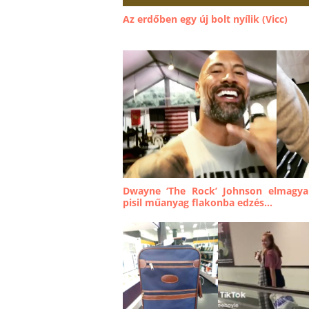
Az erdőben egy új bolt nyílik (Vicc)
Dwayne ‘The Rock’ Johnson elmagyar
pisil műanyag flakonba edzés...