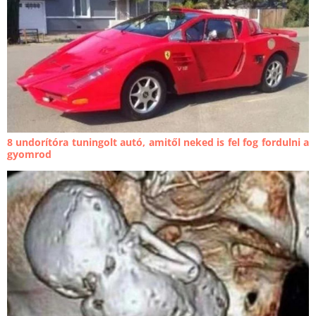
8 undorítóra tuningolt autó, amitől neked is fel fog fordulni a
gyomrod