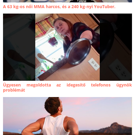
A 63 kg-os női MMA harcos, és a 240 kg-nyi YouTuber.
Ügyesen megoldotta az idegesítő telefonos ügynök
problémát