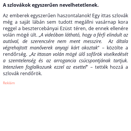
A szlovákok egyszerűen nevelhetetlenek.
Az emberek egyszerűen haszontalanok! Egy ittas szlovák
még a saját lábán sem tudott megállni vasárnap kora
reggel a besztercebányai Ezüst téren, de ennek ellenére
volán mögé ült. „
A videóban látható, hogy a férfi elindult az
autóval, de szerencsére nem ment messzire. Az általa
végrehajtott manőverek anyagi kárt okoztak
“ – közölte a
rendőrség. „
Az ittasan volán mögé ülő sofőrök viselkedését
a szemtelenség és az arrogancia csúcspontjának tartjuk.
Intenzíven foglalkozunk ezzel az esettel
” – tették hozzá a
szlovák rendőrök.
Reklám