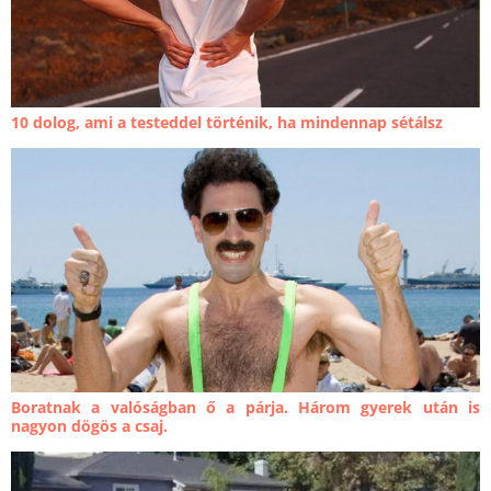
10 dolog, ami a testeddel történik, ha mindennap sétálsz
Boratnak a valóságban ő a párja. Három gyerek után is
nagyon dögös a csaj.