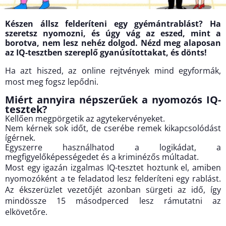
Készen állsz felderíteni egy gyémántrablást? Ha
szeretsz nyomozni, és úgy vág az eszed, mint a
borotva, nem lesz nehéz dolgod. Nézd meg alaposan
az IQ-tesztben szereplő gyanúsítottakat, és dönts!
Ha azt hiszed, az online rejtvények mind egyformák,
most meg fogsz lepődni.
Miért annyira népszerűek a nyomozós IQ-
tesztek?
Kellően megpörgetik az agytekervényeket.
Nem kérnek sok időt, de cserébe remek kikapcsolódást
ígérnek.
Egyszerre használhatod a logikádat, a
megfigyelőképességedet és a kriminézős múltadat.
Most egy igazán izgalmas IQ-tesztet hoztunk el, amiben
nyomozóként a te feladatod lesz felderíteni egy rablást.
Az ékszerüzlet vezetőjét azonban sürgeti az idő, így
mindössze 15 másodperced lesz rámutatni az
elkövetőre.