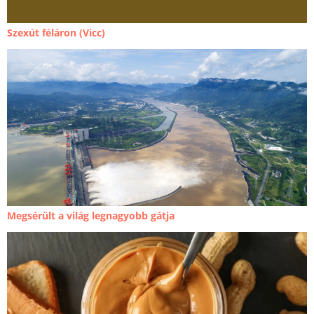
Szexút féláron (Vicc)
Megsérült a világ legnagyobb gátja