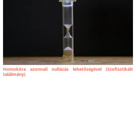
Homokóra azonnali nullázás lehetőségével (Szofisztikált
találmány)