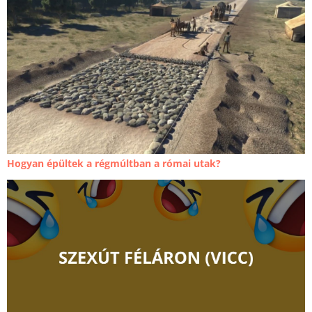
Hogyan épültek a régmúltban a római utak?