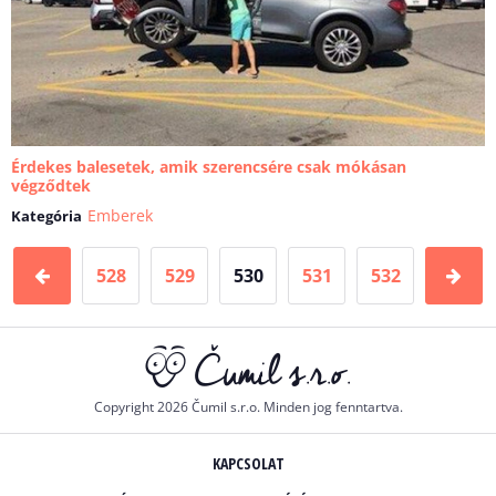
Érdekes balesetek, amik szerencsére csak mókásan
végződtek
Emberek
Kategória
528
529
530
531
532
Copyright 2026 Čumil s.r.o. Minden jog fenntartva.
KAPCSOLAT