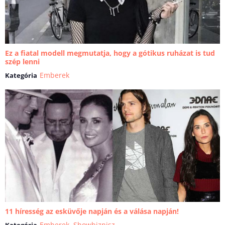
Ez a fiatal modell megmutatja, hogy a gótikus ruházat is tud
szép lenni
Emberek
Kategória
11 híresség az esküvője napján és a válása napján!
Emberek
,
Showbiznisz
Kategória