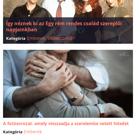
Így néznek ki az Egy rém rendes család szereplői
napjainkban
Emberek
,
Showbiznisz
Kategória
A fotósorozat, amely visszaadja a szerelembe vetett hitedet
Emberek
Kategória