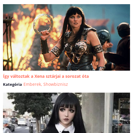
Így változtak a Xena sztárjai a sorozat óta
Emberek
,
Showbiznisz
Kategória