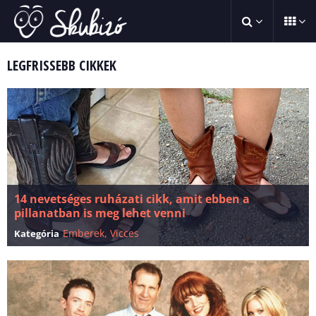
LEGFRISSEBB CIKKEK
14 nevetséges ruházati cikk, amit ebben a
pillanatban is meg lehet venni
Emberek
,
Vicces
Kategória