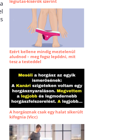
légiutas-kísérők szerint
 a
el
és
Ezért kellene mindig meztelenül
aludnod – meg fogsz lepődni, mit
tesz a testeddel
A horgásznak csak egy halat sikerült
kifognia (Vicc)