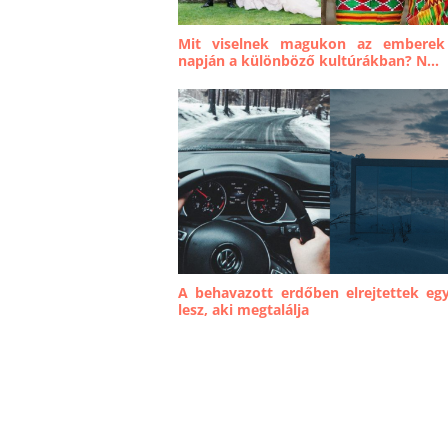
Mit viselnek magukon az emberek
napján a különböző kultúrákban? N...
A behavazott erdőben elrejtettek eg
lesz, aki megtalálja