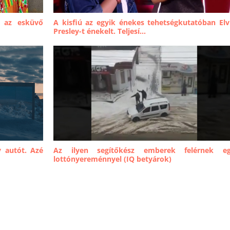
 az esküvő
A kisfiú az egyik énekes tehetségkutatóban Elv
Presley-t énekelt. Teljesí...
y autót. Azé
Az ilyen segítőkész emberek felérnek e
lottónyereménnyel (IQ betyárok)