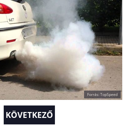
Forrás: TopSpeed
KÖVETKEZŐ