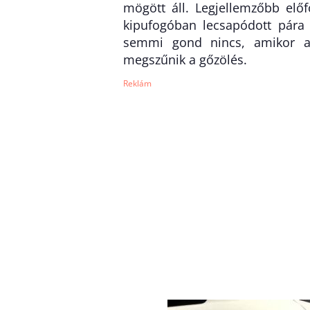
mögött áll. Legjellemzőbb előf
kipufogóban lecsapódott pára 
semmi gond nincs, amikor a 
megszűnik a gőzölés.
Reklám