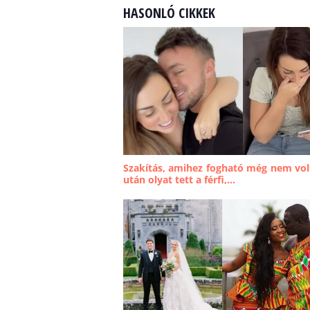
HASONLÓ CIKKEK
Szakítás, amihez fogható még nem volt
után olyat tett a férfi,...