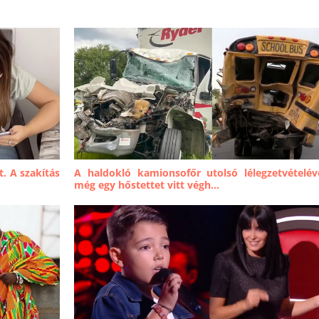
. A szakítás
A haldokló kamionsofőr utolsó lélegzetvételév
még egy hőstettet vitt végh...