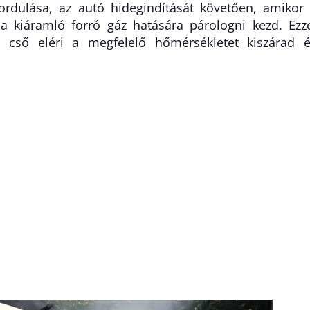
ordulása, az autó hidegindítását követően, amikor
a kiáramló forró gáz hatására párologni kezd. Ezz
cső eléri a megfelelő hőmérsékletet kiszárad 