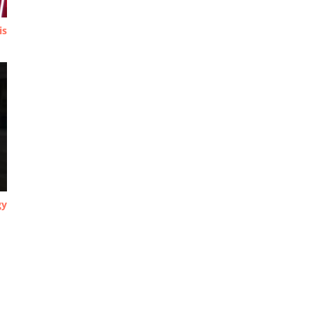
is
gy