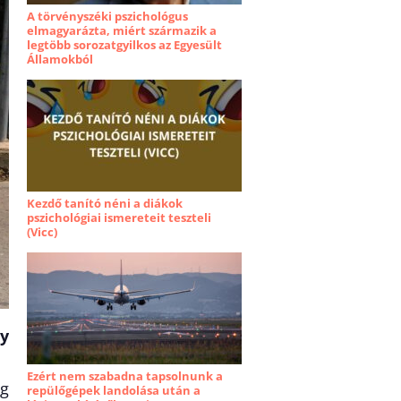
A törvényszéki pszichológus
elmagyarázta, miért származik a
legtöbb sorozatgyilkos az Egyesült
Államokból
Kezdő tanító néni a diákok
pszichológiai ismereteit teszteli
(Vicc)
y
Ezért nem szabadna tapsolnunk a
ég
repülőgépek landolása után a