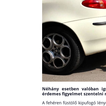
Néhány esetben valóban ign
érdemes figyelmet szentelni 
A fehéren füstölő kipufogó lén