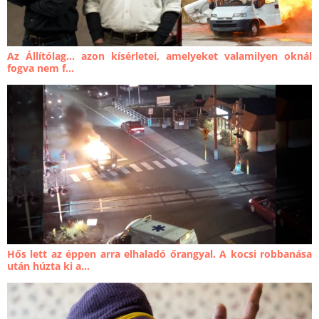
Az Állítólag… azon kísérletei, amelyeket valamilyen oknál
fogva nem f...
Hős lett az éppen arra elhaladó őrangyal. A kocsi robbanása
után húzta ki a...