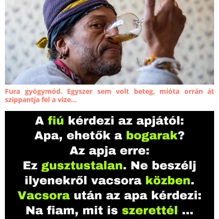
Fura gyógymód. Egyszer sem volt beteg, mióta orrán át
szippantja fel a vize...