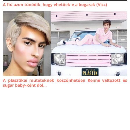
A fiú azon tűnődik, hogy ehetőek-e a bogarak (Vicc)
A plasztikai műtéteknek köszönhetően Kenné változott és
sugar baby-ként dol...