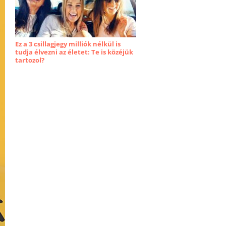
Ez a 3 csillagjegy milliók nélkül is
tudja élvezni az életet: Te is közéjük
tartozol?