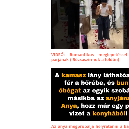
VIDEÓ: Romantikus meglepetéssel
párjának ( Rózsaszirmok a földön)
Az anya megpróbálja helyretenni a k