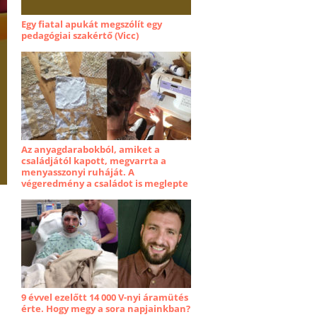
Egy fiatal apukát megszólít egy
pedagógiai szakértő (Vicc)
Az anyagdarabokból, amiket a
családjától kapott, megvarrta a
menyasszonyi ruháját. A
végeredmény a családot is meglepte
9 évvel ezelőtt 14 000 V-nyi áramütés
érte. Hogy megy a sora napjainkban?