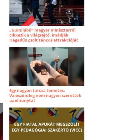
„Gumilábú“ magyar miniszterről
cikkezik a világsajtó, imádják
Hegedűs Zsolt táncos attrakcióját
Egy nagyon furcsa temetés.
Valószínűleg nem nagyon szerették
az elhunytat