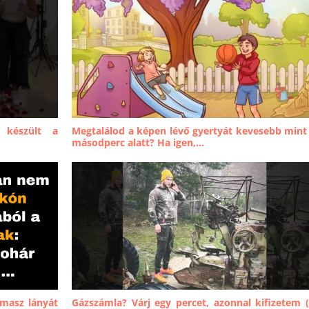
 készült a
Megtalálod a képen lévő gyertyát kevesebb mint
másodperc alatt? Ha igen,...
amasz lányát
Gázszámla? Várj egy percet, azonnal kifizetem 