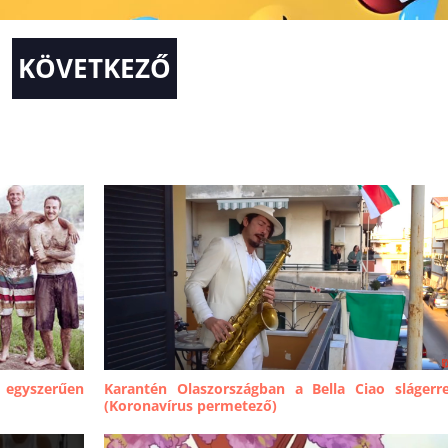
KÖVETKEZŐ
 egyszerűen
Karantén Olaszországban a Bella Ciao slágerre
(Koronavírus permetező)