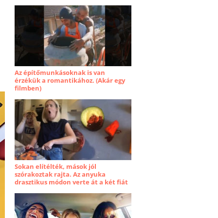
Az építőmunkásoknak is van
érzékük a romantikához. (Akár egy
filmben)
Sokan elítélték, mások jól
szórakoztak rajta. Az anyuka
drasztikus módon verte át a két fiát