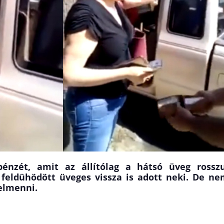
pénzét, amit az állítólag a hátsó üveg rosszu
a feldühödött üveges vissza is adott neki. De n
elmenni.