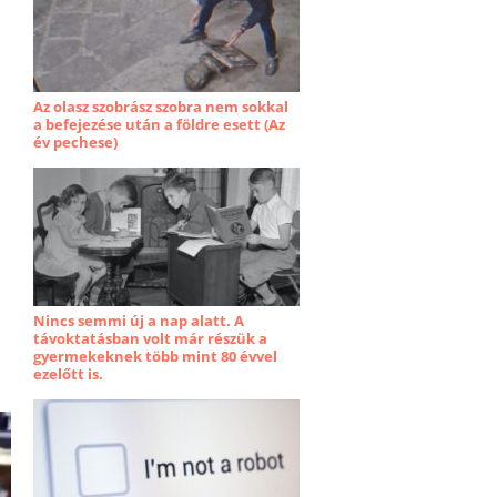
Az olasz szobrász szobra nem sokkal
a befejezése után a földre esett (Az
év pechese)
Nincs semmi új a nap alatt. A
távoktatásban volt már részük a
gyermekeknek több mint 80 évvel
ezelőtt is.