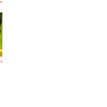
és
 a