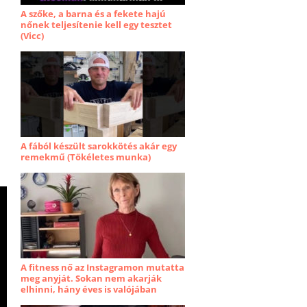
A szőke, a barna és a fekete hajú
nőnek teljesítenie kell egy tesztet
(Vicc)
A fából készült sarokkötés akár egy
remekmű (Tökéletes munka)
A fitness nő az Instagramon mutatta
meg anyját. Sokan nem akarják
elhinni, hány éves is valójában