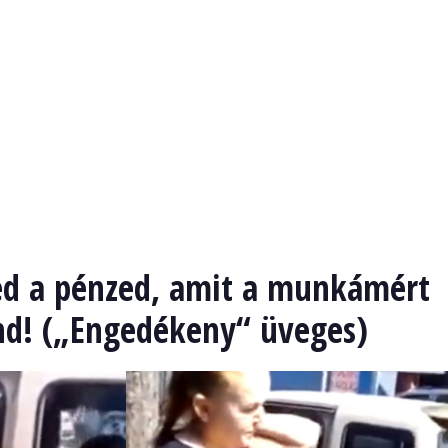
red a pénzed, amit a munkámért
nd! („Engedékeny“ üveges)