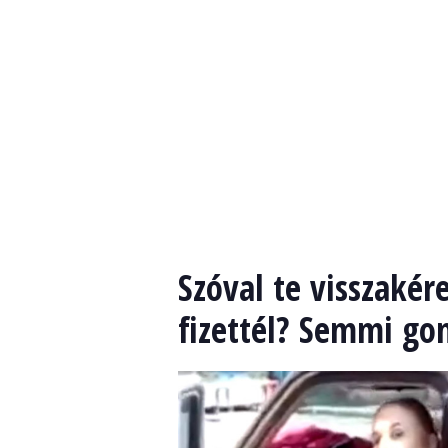
Szóval te visszaké
fizettél? Semmi go