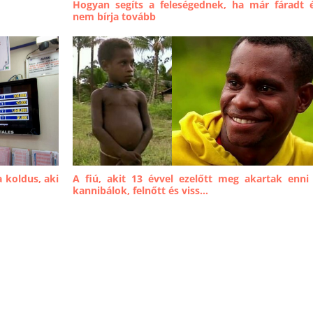
Hogyan segíts a feleségednek, ha már fáradt 
nem bírja tovább
a koldus, aki
A fiú, akit 13 évvel ezelőtt meg akartak enni
kannibálok, felnőtt és viss...