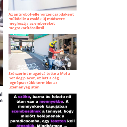
Az antirobot-ellenőrzés csapdaként
működik: a csalók új módszere
megfosztja az embereket
megtakarításaiktól
Szó szerint magáévá tette a Mol a
hot dog piacot, ez lett a cég
legnépszerűbb terméke az
üzemanyag után
l
em