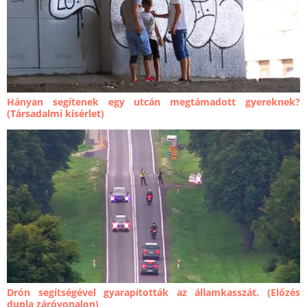
Hányan segítenek egy utcán megtámadott gyereknek?
(Társadalmi kísérlet)
Drón segítségével gyarapították az államkasszát. (Előzés
dupla záróvonalon)