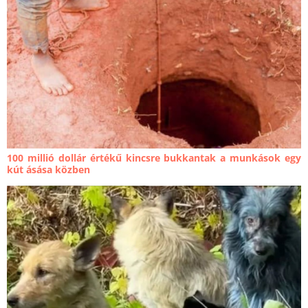
100 millió dollár értékű kincsre bukkantak a munkások egy
kút ásása közben