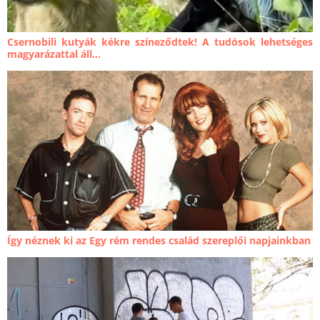
Csernobili kutyák kékre színeződtek! A tudósok lehetséges
magyarázattal áll...
Így néznek ki az Egy rém rendes család szereplői napjainkban