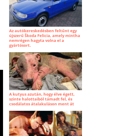
Az autókereskedésben feltűnt egy
újszerű Škoda Felicia, amely mintha
nemrégen hagyta volna el a
gyártósort.
A kutyus azután, hogy élve égett,
szinte halottaiból támadt fel, és
csodálatos átalakuláson ment át