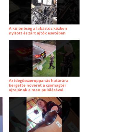
A különbség a lakástűz közben
nyitott és zárt ajtók esetében
Az idegösszeroppanás határára
kergette nővérét a csomagtér
ajtajának a manipulálásával.