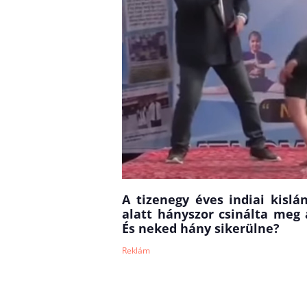
A tizenegy éves indiai kislán
alatt hányszor csinálta meg
És neked hány sikerülne?
Reklám