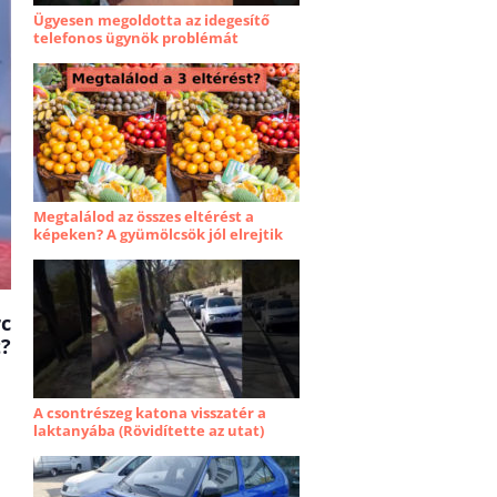
Ügyesen megoldotta az idegesítő
telefonos ügynök problémát
Megtalálod az összes eltérést a
képeken? A gyümölcsök jól elrejtik
rc
t?
A csontrészeg katona visszatér a
laktanyába (Rövidítette az utat)