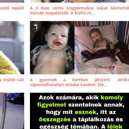
szülő repülő
A 3 éves vörös kisgyermeket sokat bántottá
durván megalázták. A kisfiú re...
gy műtét van
A gyermek a kertben játszott, amik
vigasztalhatatlan sírásba kezdett. Elé...