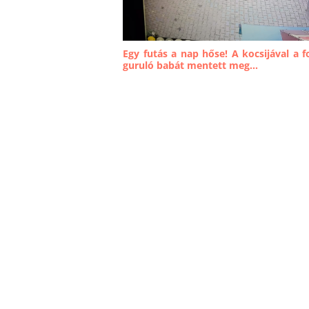
Egy futás a nap hőse! A kocsijával a f
guruló babát mentett meg...