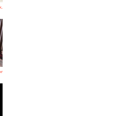
k,
or