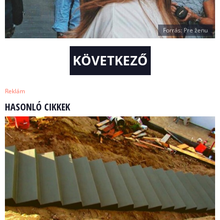
Forrás: Pre ženu
KÖVETKEZŐ
Reklám
HASONLÓ CIKKEK