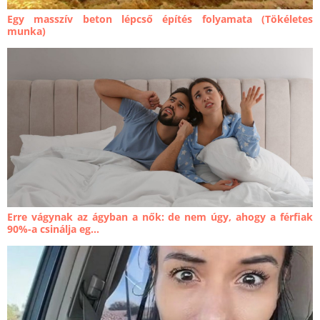
Egy masszív beton lépcső építés folyamata (Tökéletes
munka)
Erre vágynak az ágyban a nők: de nem úgy, ahogy a férfiak
90%-a csinálja eg...