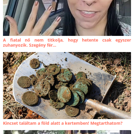
A fiatal nő nem titkolja, hogy hetente csak egyszer
zuhanyozik. Szegény fér...
Kincset találtam a föld alatt a kertemben! Megtarthatom?