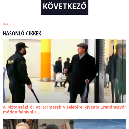
KÖVETKEZŐ
Reklám
HASONLÓ CIKKEK
A biztonsági őr az arcmaszk viseletére kívánta „rendhagyó”
módon felhívni a...