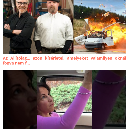
Az Állítólag… azon kísérletei, amelyeket valamilyen oknál
fogva nem f...