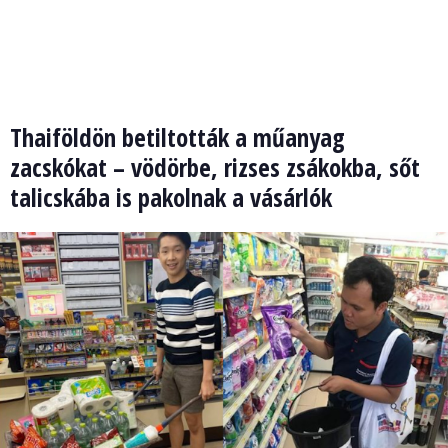
Thaiföldön betiltották a műanyag
zacskókat – vödörbe, rizses zsákokba, sőt
talicskába is pakolnak a vásárlók