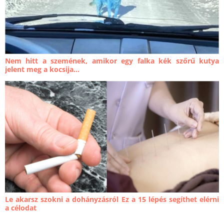
Nem hitt a szemének, amikor egy falka kék szőrű kutya
jelent meg a kocsija...
Le akarsz szokni a dohányzásról Ez a 15 lépés segíthet elérni
a célodat