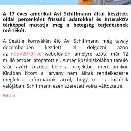
A 17 éves amerikai Avi Schiffmann által készített
oldal percenként frissülő adatokkal és interaktív
térképpel mutatja meg a betegség terjedésének
mértékét.
A Seattle környékén élő Avi Schiffmann még tavaly
decemberben kezdett el dolgozni azon
az
nCoV2019.live
weboldalon, amelyre azóta már 12
millió ember látogatott el. A még középiskolában tanuló
srác azért kezdett bele a projektbe, mert amikor
Kínában kitört a járvány nem álltak rendelkezésre
megfelelő információk arról, hogy mi is történik
valójában. Schiffmann ezen szeretett volna változtatni.
Reklám