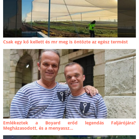
Csak egy kő kellett és mr meg is öntözte az egész termést
Emlékeztek a Boyard erőd legendás Faljárójára?
Megházasodott, és a menyassz...