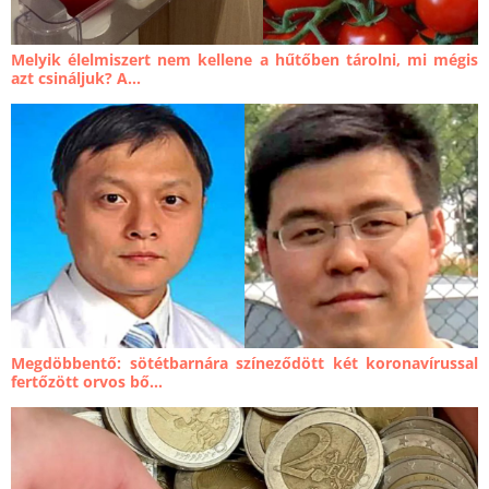
Melyik élelmiszert nem kellene a hűtőben tárolni, mi mégis
azt csináljuk? A...
Megdöbbentő: sötétbarnára színeződött két koronavírussal
fertőzött orvos bő...