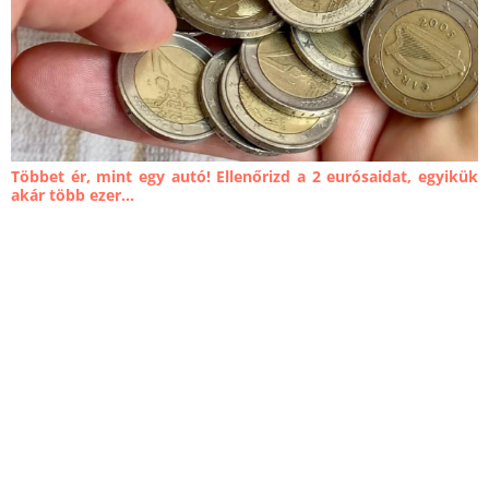
Többet ér, mint egy autó! Ellenőrizd a 2 eurósaidat, egyikük
akár több ezer...