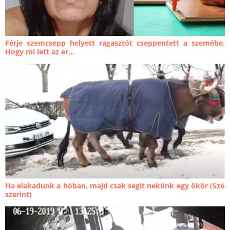
Férje szemcsepp helyett ragasztót cseppentett a szemébe.
Hogy mi lett az er...
Ha elakadunk a hóban, majd csak segít nekünk egy ökör (Szó
szerint)