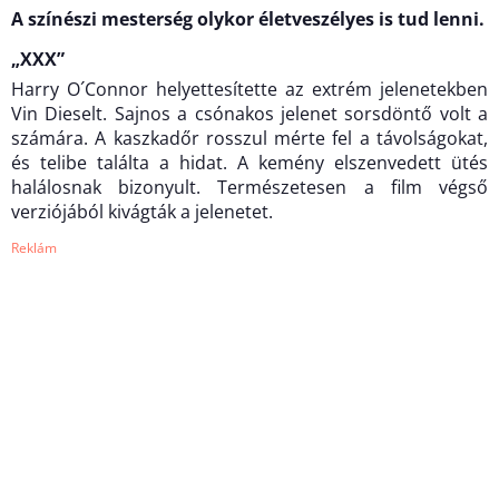
A színészi mesterség olykor életveszélyes is tud lenni.
„XXX”
Harry O´Connor helyettesítette az extrém jelenetekben
Vin Dieselt. Sajnos a csónakos jelenet sorsdöntő volt a
számára. A kaszkadőr rosszul mérte fel a távolságokat,
és telibe találta a hidat. A kemény elszenvedett ütés
halálosnak bizonyult. Természetesen a film végső
verziójából kivágták a jelenetet.
Reklám