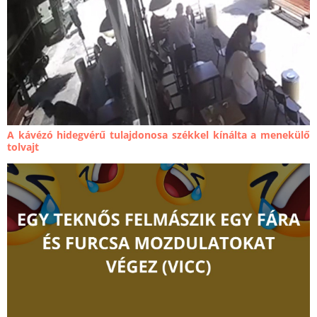
A kávézó hidegvérű tulajdonosa székkel kínálta a menekülő
tolvajt