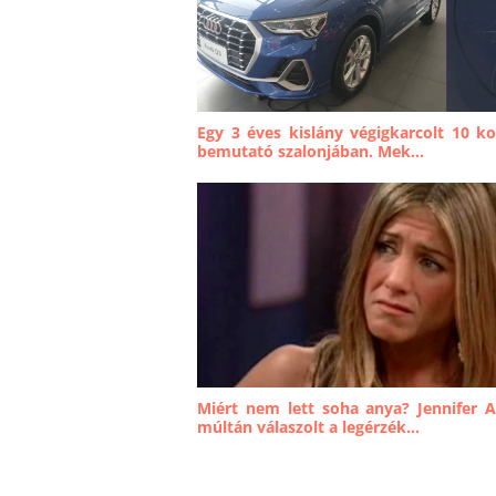
Egy 3 éves kislány végigkarcolt 10 ko
bemutató szalonjában. Mek...
Miért nem lett soha anya? Jennifer 
múltán válaszolt a legérzék...