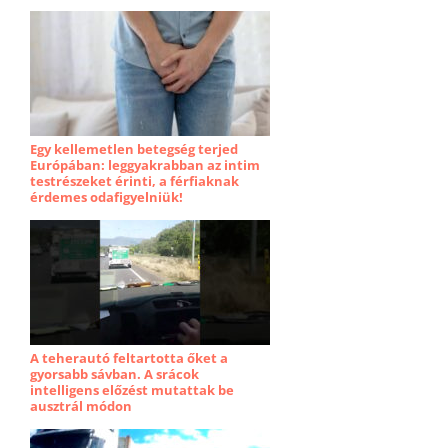
Egy kellemetlen betegség terjed
Európában: leggyakrabban az intim
testrészeket érinti, a férfiaknak
érdemes odafigyelniük!
A teherautó feltartotta őket a
gyorsabb sávban. A srácok
intelligens előzést mutattak be
ausztrál módon