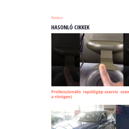
Reklám
HASONLÓ CIKKEK
Professzionális repülőgép-szerviz sz
a röntgen)