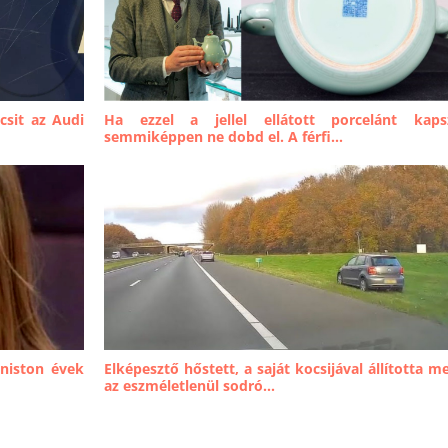
csit az Audi
Ha ezzel a jellel ellátott porcelánt kaps
semmiképpen ne dobd el. A férfi...
Aniston évek
Elképesztő hőstett, a saját kocsijával állította m
az eszméletlenül sodró...