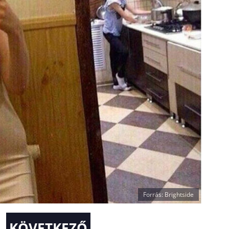
Forrás: Brightside
KÖVETKEZŐ