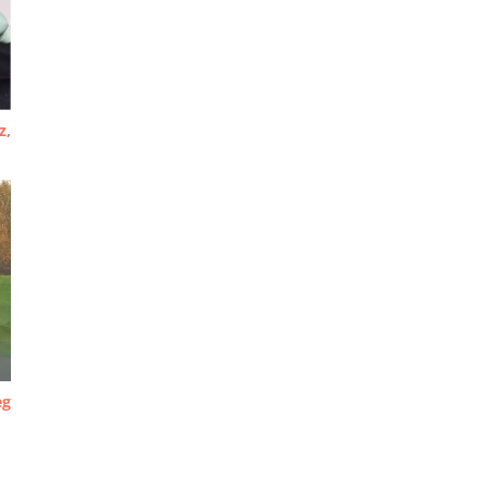
z,
eg