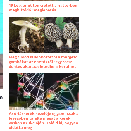
19 kép, amit tönkretett a háttérben
meghúzódó “meglepetés”
Meg tudod különböztetni a mérgező
gombákat az ehetőktől? Egy rossz
döntés akár az életedbe is kerülhet
en
Az óriáskerék kezelője egyszer csak a
levegőben találta magát a kerék
vaskonstrukcióján. Találd ki, hogyan
oldotta meg