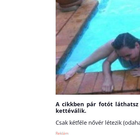
A cikkben pár fotót láthatsz
kettéválik.
Csak kétféle nővér létezik (odah
Reklám