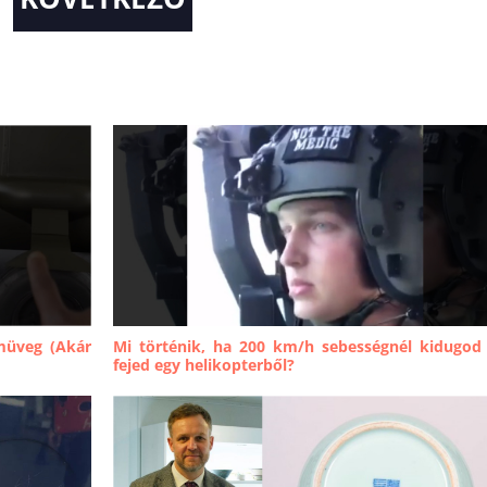
emüveg (Akár
Mi történik, ha 200 km/h sebességnél kidugod
fejed egy helikopterből?