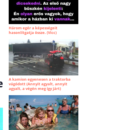
Három egér a képességeit
hasonlítgatja össze. (Vicc)
e
A kamion egyenesen a traktorba
vágódott (Annyit agyalt, annyit
agyalt, a végén meg így járt)