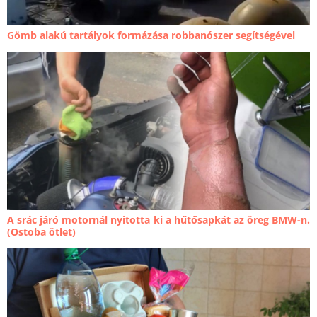
Gömb alakú tartályok formázása robbanószer segítségével
A srác járó motornál nyitotta ki a hűtősapkát az öreg BMW-n.
(Ostoba ötlet)