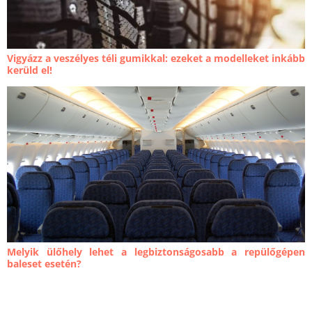
Vigyázz a veszélyes téli gumikkal: ezeket a modelleket inkább
kerüld el!
Melyik ülőhely lehet a legbiztonságosabb a repülőgépen
baleset esetén?