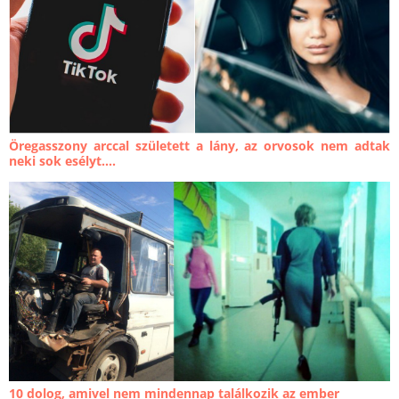
Öregasszony arccal született a lány, az orvosok nem adtak
neki sok esélyt....
10 dolog, amivel nem mindennap találkozik az ember