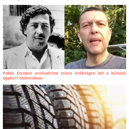
Pablo Escobar unokaöccse zsíros örökségre lelt a bűnöző
egykori otthonában