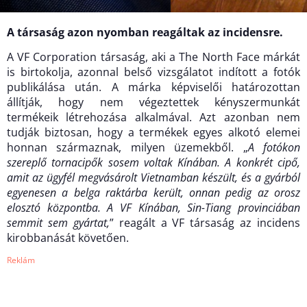
A társaság azon nyomban reagáltak az incidensre.
A VF Corporation társaság, aki a The North Face márkát
is birtokolja, azonnal belső vizsgálatot indított a fotók
publikálása után. A márka képviselői határozottan
állítják, hogy nem végeztettek kényszermunkát
termékeik létrehozása alkalmával. Azt azonban nem
tudják biztosan, hogy a termékek egyes alkotó elemei
honnan származnak, milyen üzemekből. „
A fotókon
szereplő tornacipők sosem voltak Kínában. A konkrét cipő,
amit az ügyfél megvásárolt Vietnamban készült, és a gyárból
egyenesen a belga raktárba került, onnan pedig az orosz
elosztó központba. A VF Kínában, Sin-Tiang provinciában
semmit sem gyártat,
” reagált a VF társaság az incidens
kirobbanását követően.
Reklám