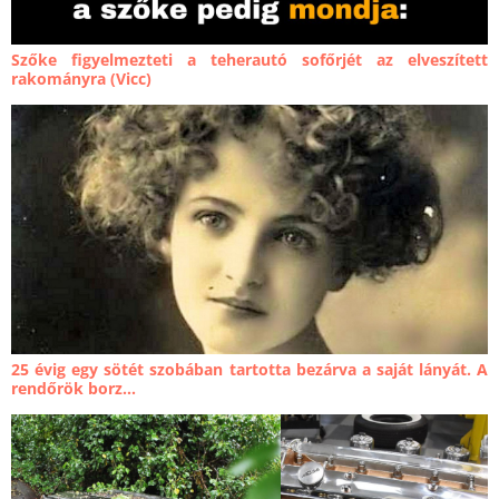
Szőke figyelmezteti a teherautó sofőrjét az elveszített
rakományra (Vicc)
25 évig egy sötét szobában tartotta bezárva a saját lányát. A
rendőrök borz...