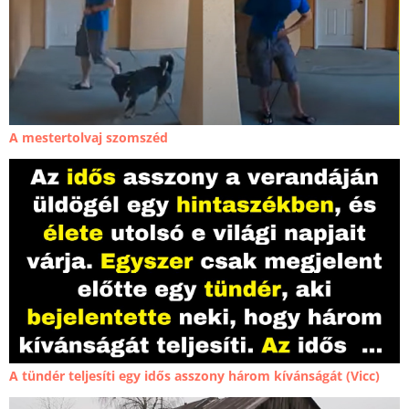
A mestertolvaj szomszéd
A tündér teljesíti egy idős asszony három kívánságát (Vicc)