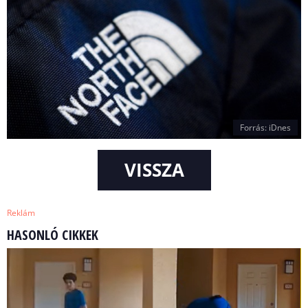
Forrás: iDnes
VISSZA
Reklám
HASONLÓ CIKKEK