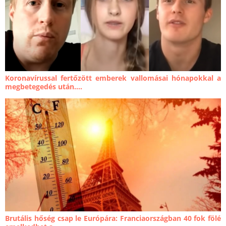
Koronavírussal fertőzött emberek vallomásai hónapokkal a
megbetegedés után....
Brutális hőség csap le Európára: Franciaországban 40 fok fölé