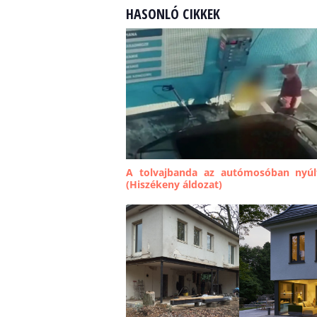
HASONLÓ CIKKEK
A tolvajbanda az autómosóban nyúl
(Hiszékeny áldozat)