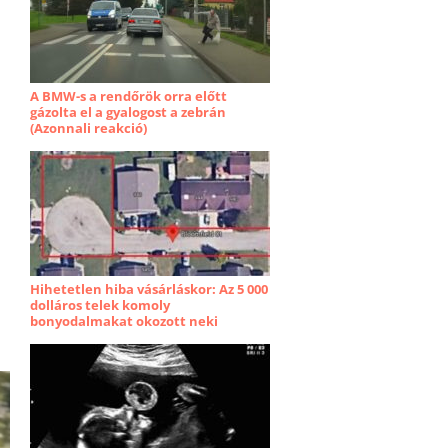
A BMW-s a rendőrök orra előtt
gázolta el a gyalogost a zebrán
(Azonnali reakció)
Hihetetlen hiba vásárláskor: Az 5 000
dolláros telek komoly
bonyodalmakat okozott neki