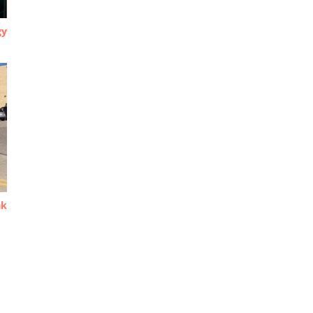
gy
ak