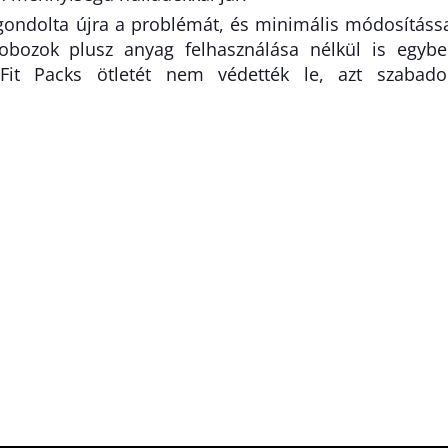
gondolta újra a problémát, és minimális módosításs
dobozok plusz anyag felhasználása nélkül is egyb
it Packs ötletét nem védették le, azt szabad