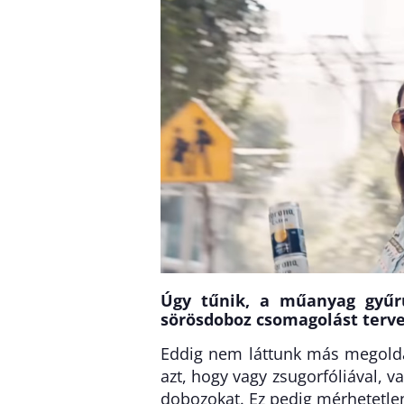
Úgy tűnik, a műanyag gyűrű
sörösdoboz csomagolást terve
Eddig nem láttunk más megoldá
azt, hogy vagy zsugorfóliával, 
dobozokat. Ez pedig mérhetetle