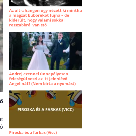
Az ultrahangon úgy nézett ki mintha
a magzat buborékot fújna – de
kiderült, hogy valami sokkal
rosszabbról van szó
Andrej ezennel ünnepélyesen
feleségül veszi az itt jelenlévő
Angelinát? (Nem bírta a nyomást)
ő
nt
ló
Piroska és a farkas (Vicc)