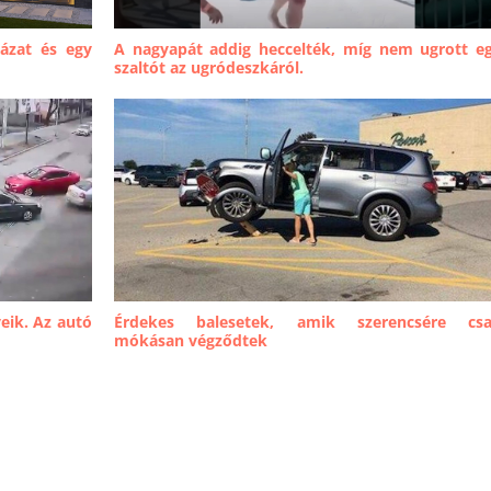
ázat és egy
A nagyapát addig heccelték, míg nem ugrott e
szaltót az ugródeszkáról.
eik. Az autó
Érdekes balesetek, amik szerencsére cs
mókásan végződtek