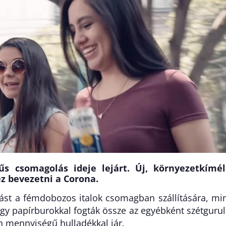
s csomagolás ideje lejárt. Új, környezetkímél
z bevezetni a Corona.
st a fémdobozos italok csomagban szállítására, mi
vagy papírburokkal fogták össze az egyébként szétguru
n mennyiségű hulladékkal jár.