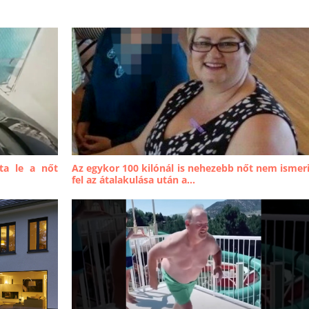
ta le a nőt
Az egykor 100 kilónál is nehezebb nőt nem ismer
fel az átalakulása után a...