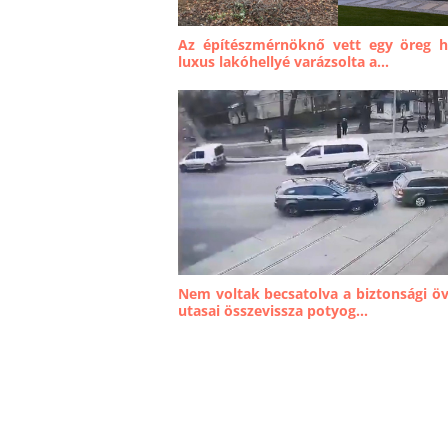
Az építészmérnöknő vett egy öreg h
luxus lakóhellyé varázsolta a...
Nem voltak becsatolva a biztonsági öv
utasai összevissza potyog...