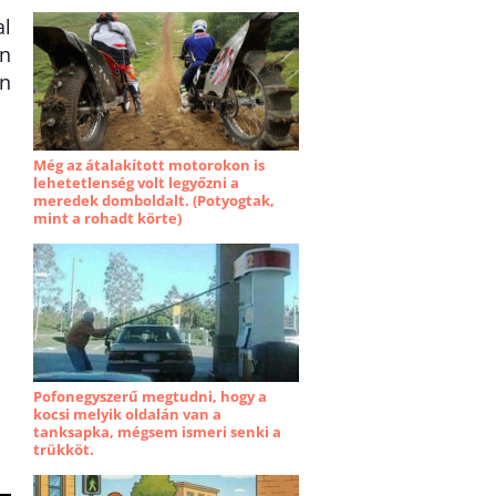
al
en
on
Még az átalakított motorokon is
lehetetlenség volt legyőzni a
meredek domboldalt. (Potyogtak,
mint a rohadt körte)
Pofonegyszerű megtudni, hogy a
kocsi melyik oldalán van a
tanksapka, mégsem ismeri senki a
trükköt.