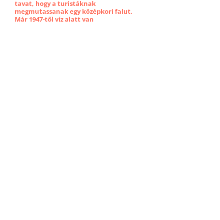
tavat, hogy a turistáknak
megmutassanak egy középkori falut.
Már 1947-től víz alatt van