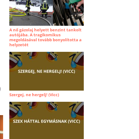
A nő gázolaj helyett benzint tankolt
autójába. A tragikomikus
megoldásával tovább bonyolította a
helyzetét
9
Szergej, ne hergelj! (Vicc)