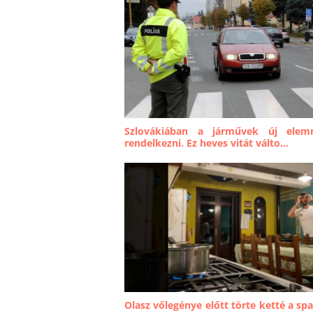
Szlovákiában a járművek új elem
rendelkezni. Ez heves vitát válto...
Olasz vőlegénye előtt törte ketté a spa