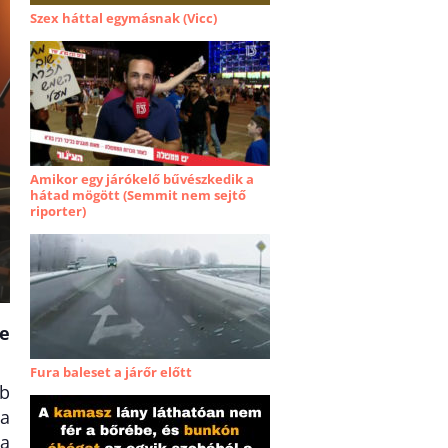
Szex háttal egymásnak (Vicc)
Amikor egy járókelő bűvészkedik a
hátad mögött (Semmit nem sejtő
riporter)
De
Fura baleset a járőr előtt
bb
 a
 a