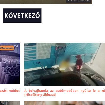
Forrás: Youtube
KÖVETKEZŐ
rozási módot
A tolvajbanda az autómosóban nyúlta le a n
(Hiszékeny áldozat)