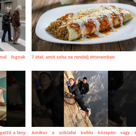
mel fognak
7 étel, amit soha ne rendelj étteremben
gettit a lány
Amikor a sziklafal kellős közepén vagy 