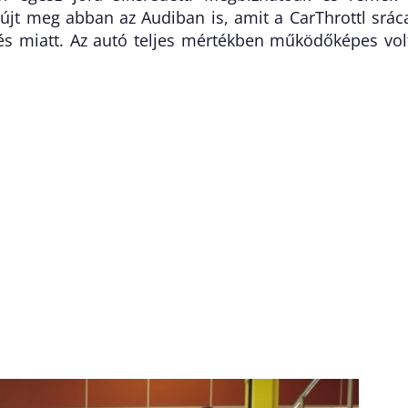
újt meg abban az Audiban is, amit a CarThrottl srác
és miatt. Az autó teljes mértékben működőképes vol