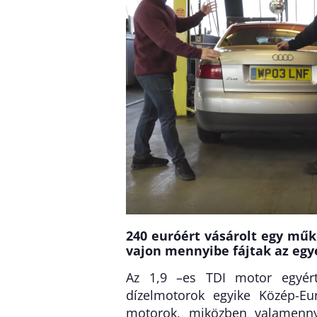
240 euróért vásárolt egy műk
vajon mennyibe fájtak az egy
Az 1,9 –es TDI motor egyért
dízelmotorok egyike Közép-Eu
motorok, miközben valamenny