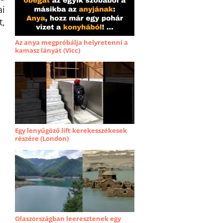
ai
t,
Az anya megpróbálja helyretenni a
kamasz lányát (Vicc)
Egy lenyűgöző lift kerekesszékesek
részére (London)
Olaszországban leeresztenek egy