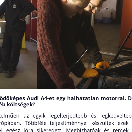
ödőképes Audi A4-et egy halhatatlan motorral. 
éb költségek?
elműen az egyik legelterjedtebb és legkedvelte
rópában. Többféle teljesítménnyel készültek ezek
i egész jóra sikeredett. Megbízhatóak és remek