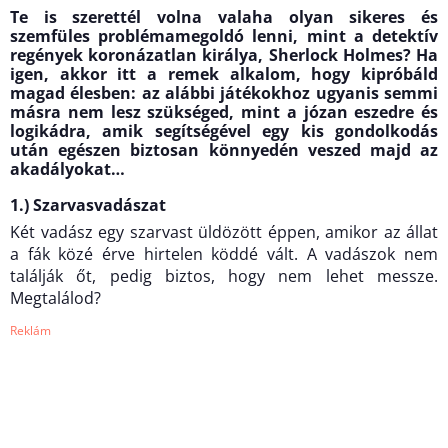
Te is szerettél volna valaha olyan sikeres és
szemfüles problémamegoldó lenni, mint a detektív
regények koronázatlan királya, Sherlock Holmes? Ha
igen, akkor itt a remek alkalom, hogy kipróbáld
magad élesben: az alábbi játékokhoz ugyanis semmi
másra nem lesz szükséged, mint a józan eszedre és
logikádra, amik segítségével egy kis gondolkodás
után egészen biztosan könnyedén veszed majd az
akadályokat…
1.) Szarvasvadászat
Két vadász egy szarvast üldözött éppen, amikor az állat
a fák közé érve hirtelen köddé vált. A vadászok nem
találják őt, pedig biztos, hogy nem lehet messze.
Megtalálod?
Reklám