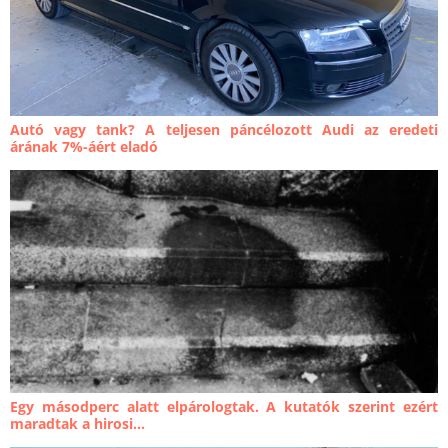
Autó vagy tank? A teljesen páncélozott Audi az eredeti
árának 7%-áért eladó
Egy másodperc alatt elpárologtak. A kutatók szerint ezért
maradtak a hirosi...