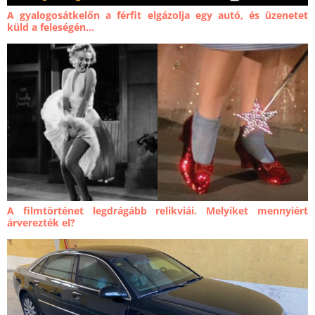
A gyalogosátkelőn a férfit elgázolja egy autó, és üzenetet
küld a feleségén...
A filmtörténet legdrágább relikviái. Melyiket mennyiért
árverezték el?