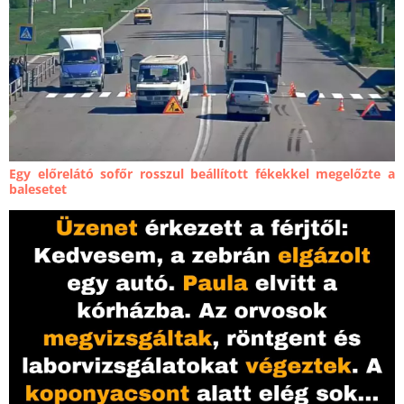
Egy előrelátó sofőr rosszul beállított fékekkel megelőzte a
balesetet