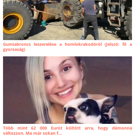
Gumiabroncs leszerelése a homlokrakodóról (Jelszó: fő a
gyorsaság)
Több mint 62 000 Eurót költött arra, hogy démonná
változzon. Ma már sokan f...