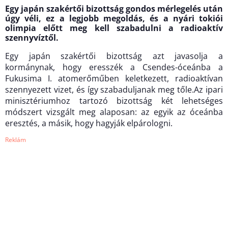
Egy japán szakértői bizottság gondos mérlegelés után
úgy véli, ez a legjobb megoldás, és a nyári tokiói
olimpia előtt meg kell szabadulni a radioaktív
szennyvíztől.
Egy japán szakértői bizottság azt javasolja a
kormánynak, hogy eresszék a Csendes-óceánba a
Fukusima I. atomerőműben keletkezett, radioaktívan
szennyezett vizet, és így szabaduljanak meg tőle.Az ipari
minisztériumhoz tartozó bizottság két lehetséges
módszert vizsgált meg alaposan: az egyik az óceánba
eresztés, a másik, hogy hagyják elpárologni.
Reklám