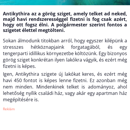
Antikythira az a görög sziget, amely telket ad neked,
majd havi rendszerességgel fizetni is fog csak azért,
hogy ott fogsz élni. A polgármester szerint fontos a
szigetet élettel megtölteni.
Sokan álmodunk titokban arról, hogy egyszer kilépünk a
stresszes hétköznapjaink forgatagából, és egy
tengerparti idillikus környezetbe költözünk. Egy bizonyos
görög sziget konkrétan ilyen lakókra vágyik, és ezért még
fizetni is képes.
Igen, Antikythira szigete új lakókat keres, és ezért még
havi 450 fontot is képes lenne fizetni. Ez azonban még
nem minden. Mindenkinek telket is adományoz, ahol
lehetőség nyílik családi ház, vagy akár egy apartman ház
megépítésére is.
Reklám