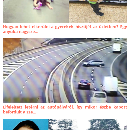
Hogyan lehet elkerülni a gyerekek hisztijét az üzletben? Egy
anyuka nagysze...
Elfelejtett letérni az autópályáról, így mikor észbe kapott
befordult a sze...