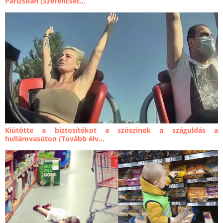
Párizsban (Szerencsét...
Kiütötte a biztosítékot a szöszinek a száguldás a
hullámvasúton (Tovább élv...