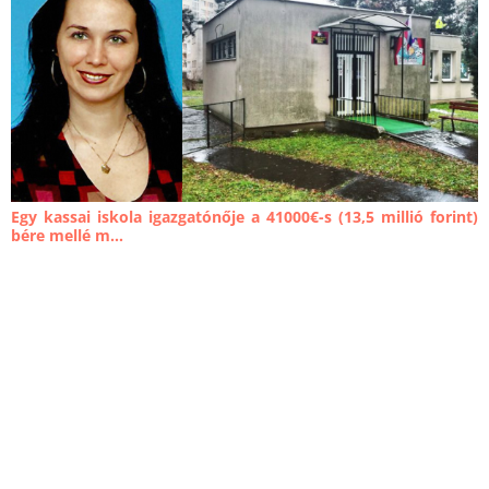
Egy kassai iskola igazgatónője a 41000€-s (13,5 millió forint)
bére mellé m...