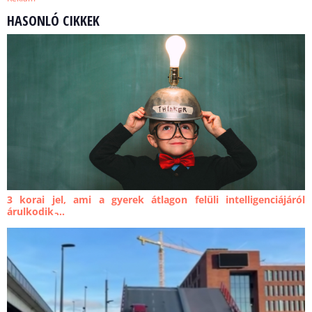
HASONLÓ CIKKEK
3 korai jel, ami a gyerek átlagon felüli intelligenciájáról
árulkodik ̵...