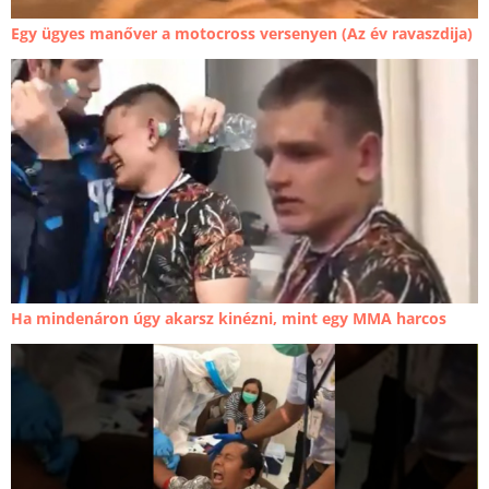
Egy ügyes manőver a motocross versenyen (Az év ravaszdija)
Ha mindenáron úgy akarsz kinézni, mint egy MMA harcos