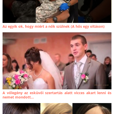
Az egyik ok, hogy miért a nők szülnek (A hős egy oltáson)
A vőlegény az esküvői szertartás alatt vicces akart lenni és
nemet mondott...