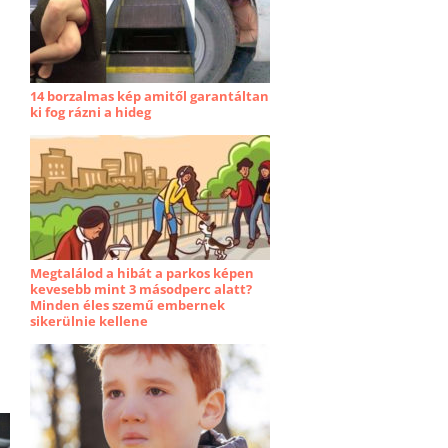
14 borzalmas kép amitől garantáltan
ki fog rázni a hideg
Megtalálod a hibát a parkos képen
kevesebb mint 3 másodperc alatt?
Minden éles szemű embernek
sikerülnie kellene