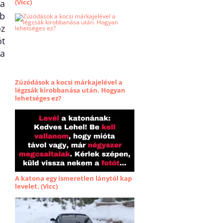
(Vicc)
 a
bb
oz
ót
 a
Zúzódások a kocsi márkajelével a
légzsák kirobbanása után. Hogyan
lehetséges ez?
A katona egy ismeretlen lánytól kap
levelet. (Vicc)