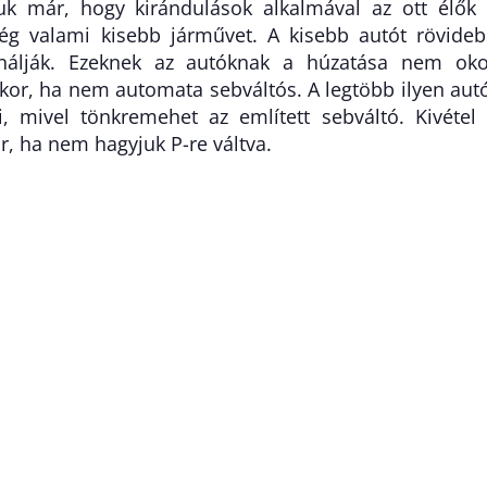
uk már, hogy kirándulások alkalmával az ott élők
ég valami kisebb járművet. A kisebb autót rövide
ználják. Ezeknek az autóknak a húzatása nem ok
kor, ha nem automata sebváltós. A legtöbb ilyen aut
, mivel tönkremehet az említett sebváltó. Kivétel
or, ha nem hagyjuk P-re váltva.