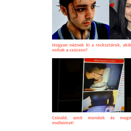
Hogyan néznek ki a rocksztárok, aki
voltak a csúcson?
Csináld, amit mondok és meg
melleimet!