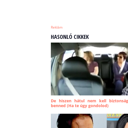
Reklám
HASONLÓ CIKKEK
De hiszen hátul nem kell biztonság
benned (Ha te úgy gondolod)