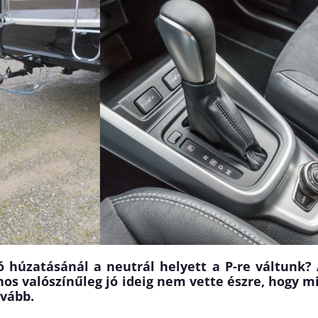
ó húzatásánál a neutrál helyett a P-re váltunk?
os valószínűleg jó ideig nem vette észre, hogy m
ovább.