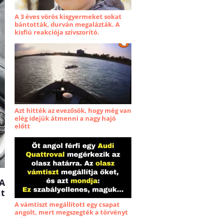
A 3 éves vörös kisgyermeket sokat
bántották, durván megalázták. A
kisfiú reakciója szívszorító.
Azt hitték az evezősök, hogy még van
elég idejük átmenni a nagy hajó
előtt
 A
it
A vámtiszt megállított egy csapat
angolt, mert megszegték a törvényt