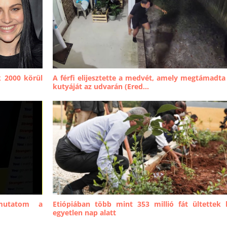
k 2000 körül
A férfi elijesztette a medvét, amely megtámadta
kutyáját az udvarán (Ered...
mutatom a
Etiópiában több mint 353 millió fát ültettek 
egyetlen nap alatt