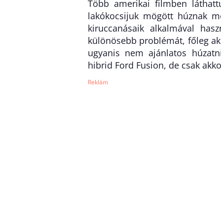
Több amerikai filmben láthatt
lakókocsijuk mögött húznak m
kiruccanásaik alkalmával has
különösebb problémát, főleg ak
ugyanis nem ajánlatos húzatni
hibrid Ford Fusion, de csak akk
Reklám