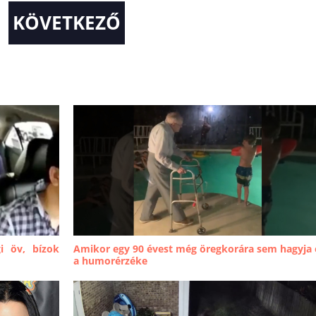
KÖVETKEZŐ
i öv, bízok
Amikor egy 90 évest még öregkorára sem hagyja 
a humorérzéke