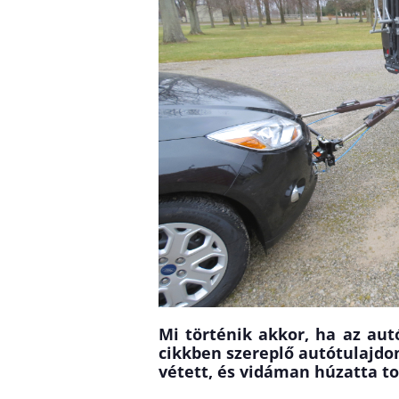
Mi történik akkor, ha az aut
cikkben szereplő autótulajdon
vétett, és vidáman húzatta t