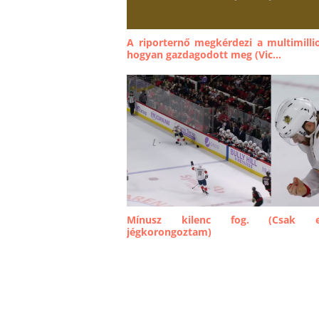
A riporternő megkérdezi a multimill
hogyan gazdagodott meg (Vic...
Mínusz kilenc fog. (Csak e
jégkorongoztam)