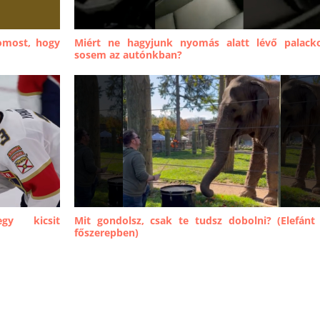
iomost, hogy
Miért ne hagyjunk nyomás alatt lévő palack
sosem az autónkban?
gy kicsit
Mit gondolsz, csak te tudsz dobolni? (Elefánt
főszerepben)