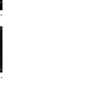
ot
 a