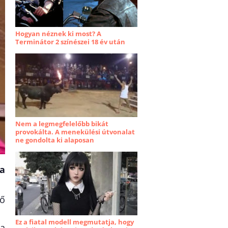
Hogyan néznek ki most? A
Terminátor 2 színészei 18 év után
Nem a legmegfelelőbb bikát
provokálta. A menekülési útvonalat
ne gondolta ki alaposan
a
ő
Ez a fiatal modell megmutatja, hogy
ra