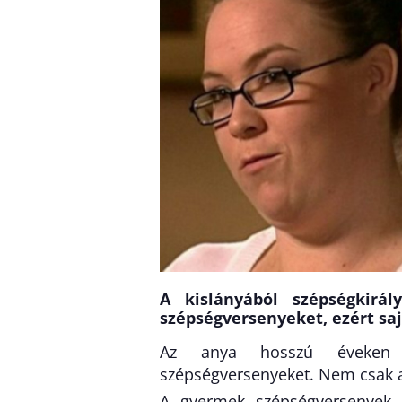
A kislányából szépségkirá
szépségversenyeket, ezért saj
Az anya hosszú éveken ke
szépségversenyeket. Nem csak a 
A gyermek szépségversenyek 