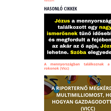
Reklám
HASONLÓ CIKKEK
A mennyországban találkoznak a p
rokonok (Vicc)