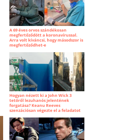
A 69 éves orvos szándékosan
megfertőződött a koronavírussal.
Arra volt kíváncsi, hogy másodszor is
megfertőződhet-e
Hogyan nézett ki a John Wick 3
tetőről lezuhanós jelentének
forgatása? Keanu Reeves
szenzációsan végezte el a feladatot