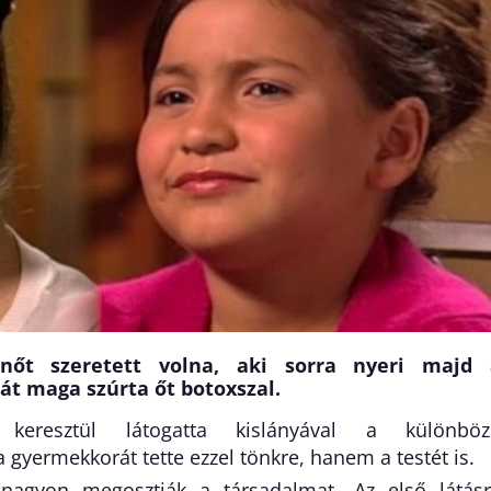
lynőt szeretett volna, aki sorra nyeri majd 
át maga szúrta őt botoxszal.
resztül látogatta kislányával a különböz
gyermekkorát tette ezzel tönkre, hanem a testét is.
nagyon megosztják a társadalmat. Az első látás