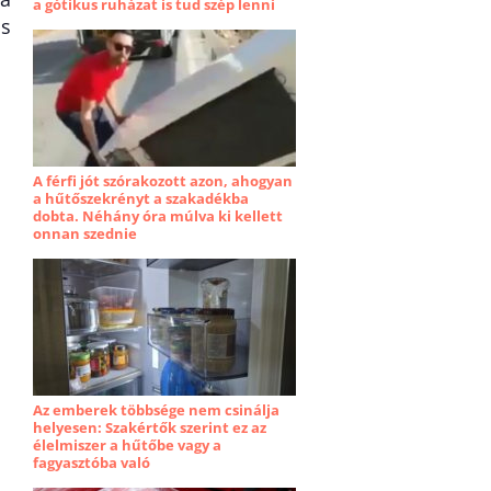
a gótikus ruházat is tud szép lenni
is
A férfi jót szórakozott azon, ahogyan
a hűtőszekrényt a szakadékba
dobta. Néhány óra múlva ki kellett
onnan szednie
Az emberek többsége nem csinálja
helyesen: Szakértők szerint ez az
élelmiszer a hűtőbe vagy a
fagyasztóba való