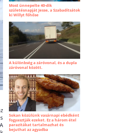
Most ünnepelte 40-dik
születésnapját Jesse, a Szabadítsátok
ki Willyt főhőse
A különbség a záróvonal, és a dupla
záróvonal között.
az
Sokan közülünk vasárnapi ebédként
es
fogyasztják ezeket. Ez a három étel
 A
parazitákat tartalmazhat és
bejuthat az agyadba
ek