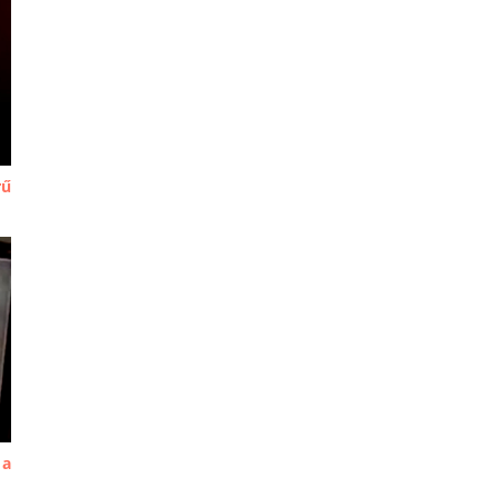
rű
 a