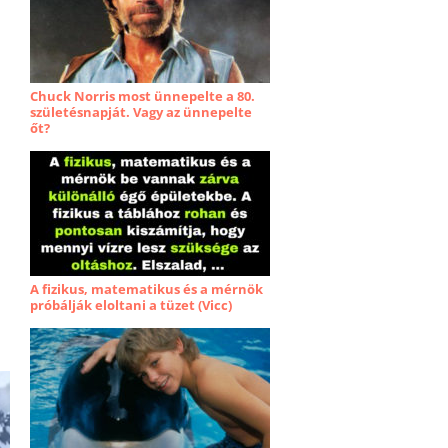
Chuck Norris most ünnepelte a 80.
születésnapját. Vagy az ünnepelte
őt?
A fizikus, matematikus és a mérnök
próbálják eloltani a tüzet (Vicc)