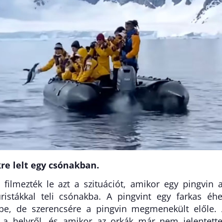
re lelt egy csónakban.
filmezték le azt a szituációt, amikor egy pingvin 
ristákkal teli csónakba. A pingvint egy farkas éh
őbe, de szerencsére a pingvin megmenekült előle.
l a helyről, és amikor az orkák már nem jelentett