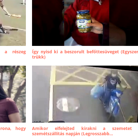
e a részeg
Így nyisd ki a beszorult befőttesüveget (Egysze
trükk)
orona, hogy
Amikor elfelejted kirakni a szemetet
szemétszállítás napján (Legrosszabb...