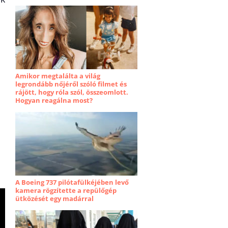
Amikor megtalálta a világ
legrondább nőjéről szóló filmet és
rájött, hogy róla szól, összeomlott.
Hogyan reagálna most?
A Boeing 737 pilótafülkéjében levő
kamera rögzítette a repülőgép
ütközését egy madárral