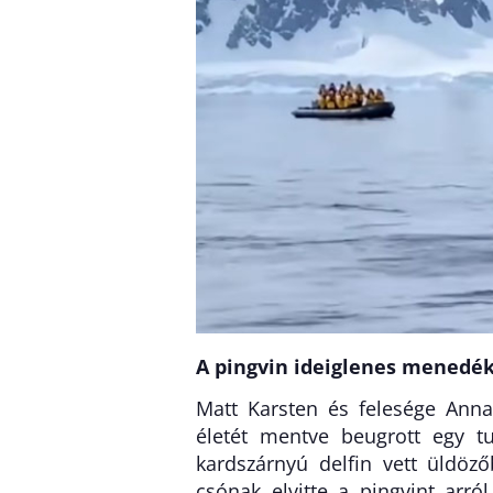
A pingvin ideiglenes menedék
Matt Karsten és felesége Anna 
életét mentve beugrott egy tu
kardszárnyú delfin vett üldöz
csónak elvitte a pingvint arró