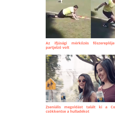
Az ifjúsági mérkőzés főszereplőj
partjelző volt
Zseniális megoldást talált ki a C
csökkentse a hulladékot