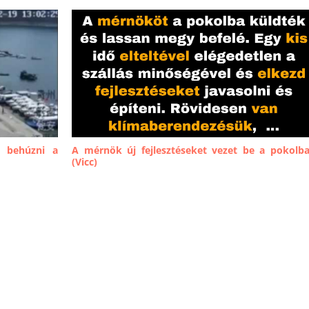
m behúzni a
A mérnök új fejlesztéseket vezet be a pokolb
(Vicc)