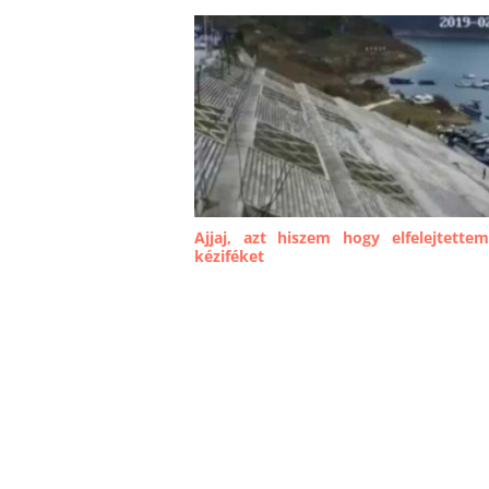
Ajjaj, azt hiszem hogy elfelejtette
kéziféket