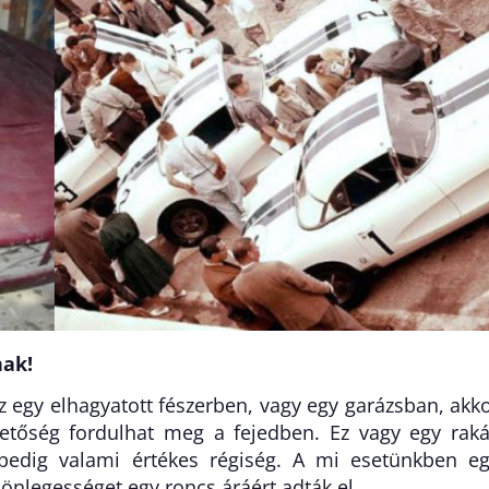
nak!
 egy elhagyatott fészerben, vagy egy garázsban, akk
etőség fordulhat meg a fejedben. Ez vagy egy rak
 pedig valami értékes régiség. A mi esetünkben e
lönlegességet egy roncs áráért adták el.