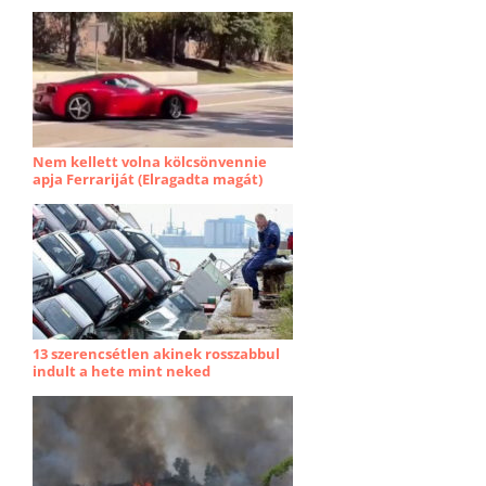
Nem kellett volna kölcsönvennie
apja Ferrariját (Elragadta magát)
13 szerencsétlen akinek rosszabbul
indult a hete mint neked