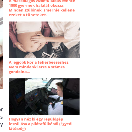
A másodlagos vízbefulladás évente
1000 gyermek halálát okozza.
Minden szülőnek ismernie kellene
ezeket a tüneteket.
A legjobb kor a teherbeeséshez.
Nem mindenki erre a számra
gondolna…
or
ás
Hogyan néz ki egy repülőgép
gy
leszállása a pilótafülkéből (Egyedi
látószög)