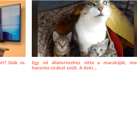
rt? Diák vs.
Egy nő állatorvoshoz vitte a macskáját, me
havonta cicákat szült. A doki...