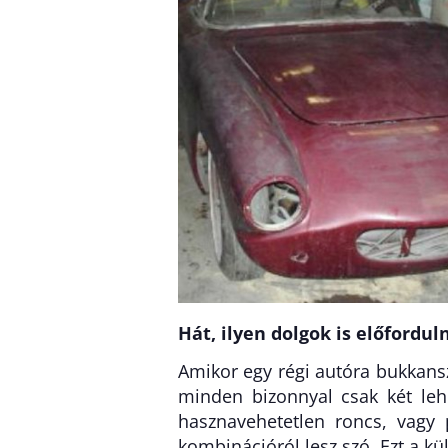
Hát, ilyen dolgok is előfordul
Amikor egy régi autóra bukkansz
minden bizonnyal csak két leh
hasznavehetetlen roncs, vagy
kombinációról lesz szó. Ezt a kü