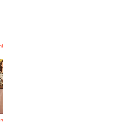
ni
en