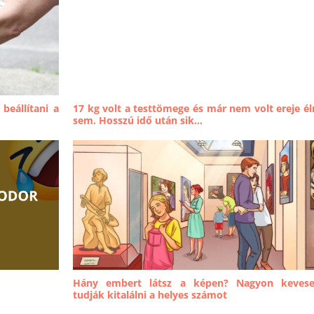
 beállítani a
17 kg volt a testtömege és már nem volt ereje él
sem. Hosszú idő után sik...
Hány embert látsz a képen? Nagyon keves
tudják kitalálni a helyes számot