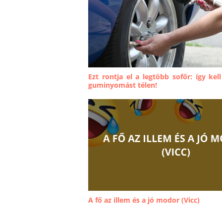
Ezt rontja el a legtöbb sofőr: így kell
guminyomást télen!
A fő az illem és a jó modor (Vicc)