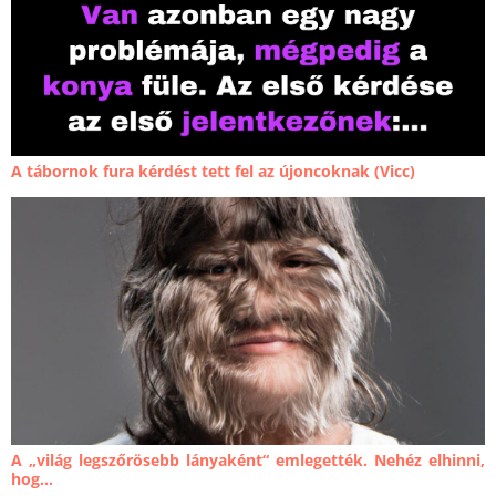
A tábornok fura kérdést tett fel az újoncoknak (Vicc)
A „világ legszőrösebb lányaként“ emlegették. Nehéz elhinni,
hog...