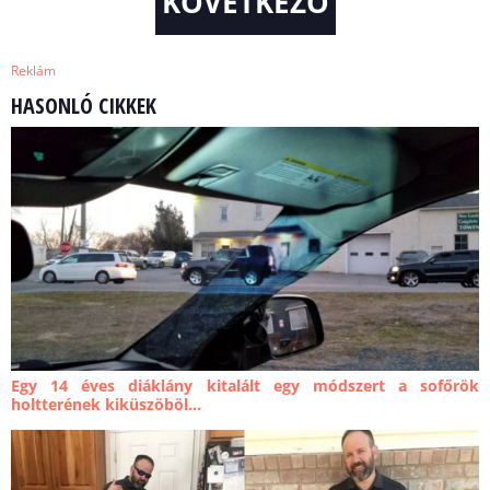
KÖVETKEZŐ
Reklám
HASONLÓ CIKKEK
Egy 14 éves diáklány kitalált egy módszert a sofőrök
holtterének kiküszöböl...