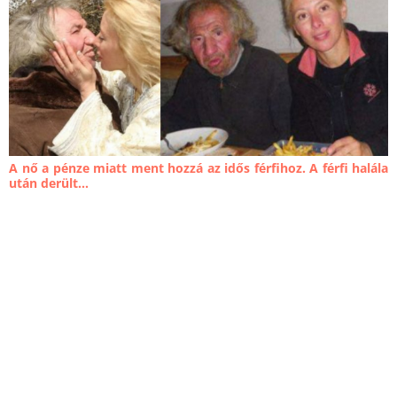
A nő a pénze miatt ment hozzá az idős férfihoz. A férfi halála
után derült...