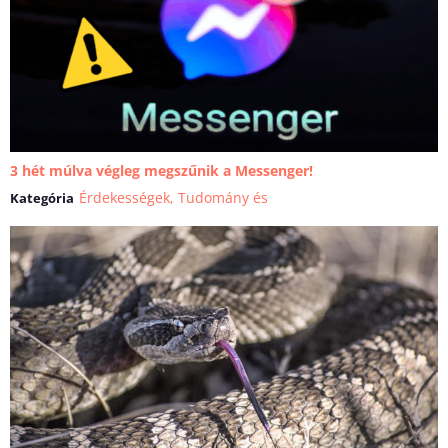
3 hét múlva végleg megszűnik a Messenger!
Érdekességek
,
Tudomány és
Kategória
technika