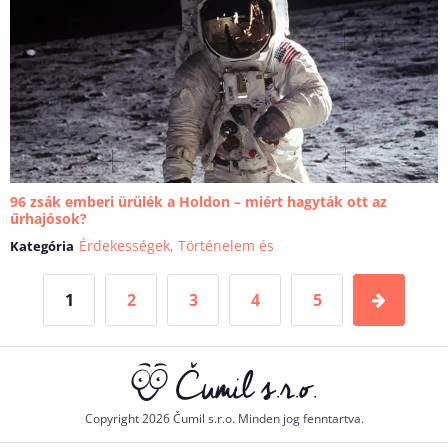
96 zsák emberi ürülék a Holdon – miért hagyták ott az
űrhajósok?
Érdekességek
,
Történelem és
Kategória
leletek
,
Tudomány és technika
1
2
3
4
5
Copyright 2026 Čumil s.r.o. Minden jog fenntartva.